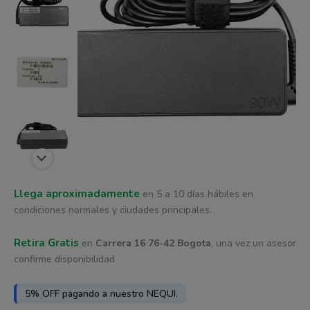
era:
es:
4.5A
cantidad
$ 193.609.
$ 174.387.
Llega aproximadamente
en 5 a 10 días hábiles en
condiciones normales y ciudades principales.
Retira Gratis
en
Carrera 16 76-42 Bogota
, una vez un asesor
confirme disponibilidad
5% OFF pagando a nuestro NEQUI.