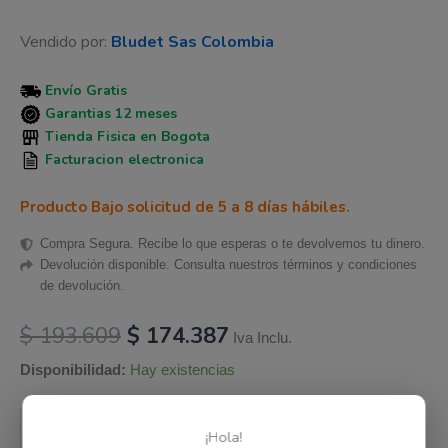
Vendido por:
Bludet Sas Colombia
Envío Gratis
Garantias 12 meses
Tienda Fisica en Bogota
Facturacion electronica
Producto Bajo solicitud de 5 a 8 días hábiles.
Compra Segura. Recibe lo que esperas o te devolvemos tu dinero.
Devolución disponible. Consulta nuestros términos y condiciones
de devolución.
$
193.609
$
174.387
Iva Inclu.
Disponibilidad:
Hay existencias
Añadir al carrito
-
+
¡Hola!