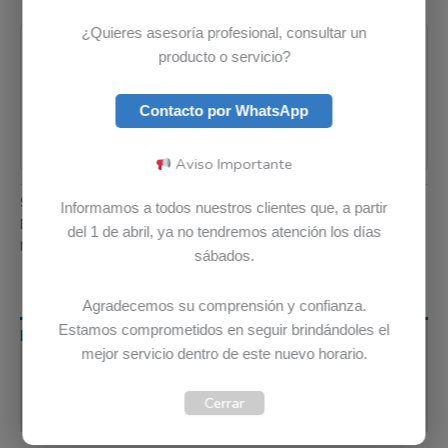
Pago seguro garantizado
¿Quieres asesoría profesional, consultar un
producto o servicio?
Contacto por WhatsApp
Aviso Importante
SKU:
45N0483
Categoría:
Cargadores
Informamos a todos nuestros clientes que, a partir
Etiquetas:
Envio Gratis
,
Garantia 12 meses
,
Original
del 1 de abril, ya no tendremos atención los días
Marca:
Lenovo
sábados.
Agradecemos su comprensión y confianza.
Estamos comprometidos en seguir brindándoles el
Descripción
mejor servicio dentro de este nuevo horario.
Información adicional
Cerrar
Valoraciones (0)