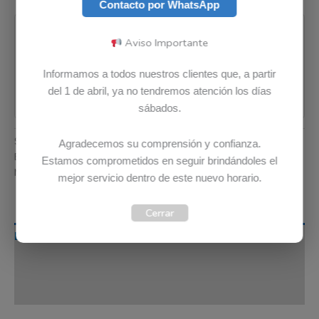
Contacto por WhatsApp
Pago seguro garantizado
Aviso Importante
Informamos a todos nuestros clientes que, a partir
del 1 de abril, ya no tendremos atención los días
sábados.
SKU:
5A10X49214
Categoría:
Cargadores
Agradecemos su comprensión y confianza.
Etiquetas:
Envio Gratis
,
Garantia 12 meses
,
Original
Estamos comprometidos en seguir brindándoles el
Marca:
Lenovo
mejor servicio dentro de este nuevo horario.
Cerrar
Descripción
Información adicional
Valoraciones (0)