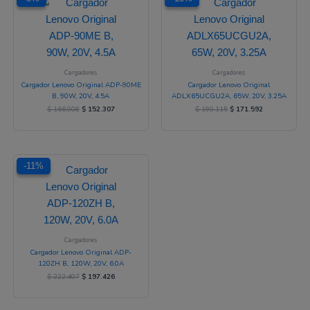
precio
precio
precio
precio
original
actual
original
actual
era:
es:
era:
es:
$ 166.008.
$ 152.307.
$ 190.115.
$ 171.592.
Cargadores
Cargadores
Cargador Lenovo Original ADP-90ME
Cargador Lenovo Original
B, 90W, 20V, 4.5A
ADLX65UCGU2A, 65W, 20V, 3.25A
$
166.008
$
152.307
$
190.115
$
171.592
El
El
-11%
-11%
precio
precio
original
actual
era:
es:
$ 222.407.
$ 197.426.
Cargadores
Cargador Lenovo Original ADP-
120ZH B, 120W, 20V, 6.0A
$
222.407
$
197.426