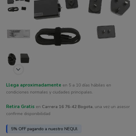
era:
es:
3.25A
cantidad
$ 133.940.
$ 126.652.
Llega aproximadamente
en 5 a 10 días hábiles en
condiciones normales y ciudades principales.
Retira Gratis
en
Carrera 16 76-42 Bogota
, una vez un asesor
confirme disponibilidad
5% OFF pagando a nuestro NEQUI.