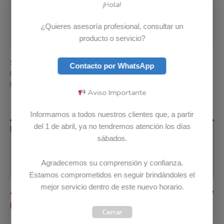
¡Hola!
¿Quieres asesoría profesional, consultar un
producto o servicio?
SKU:
5A11K67849
Categoría:
Cargadores
Contacto por WhatsApp
Etiquetas:
Envio Gratis
,
Garantia 12 meses
,
Original
Marca:
Lenovo
Aviso Importante
Informamos a todos nuestros clientes que, a partir
del 1 de abril, ya no tendremos atención los días
Descripción
sábados.
Información adicional
Agradecemos su comprensión y confianza.
Valoraciones (0)
Estamos comprometidos en seguir brindándoles el
mejor servicio dentro de este nuevo horario.
Antes de comprar, por favor lee detenidamente
la siguiente información.
Cerrar