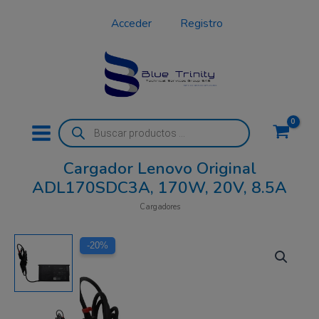
Ir
Acceder
Registro
al
contenido
Búsqueda
de
productos
Cargador Lenovo Original
ADL170SDC3A, 170W, 20V, 8.5A
Cargadores
El
El
-20%
precio
precio
original
actual