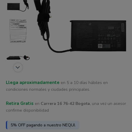
era:
es:
$ 43.710.
$ 34.968.
Llega aproximadamente
en 5 a 10 días hábiles en
condiciones normales y ciudades principales.
Retira Gratis
en
Carrera 16 76-42 Bogota
, una vez un asesor
confirme disponibilidad
5% OFF pagando a nuestro NEQUI.