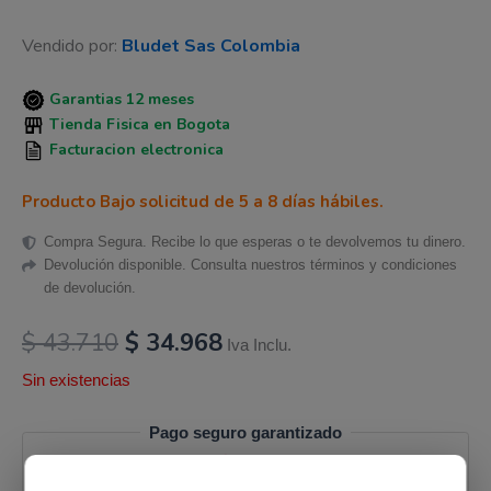
Vendido por:
Bludet Sas Colombia
Garantias 12 meses
Tienda Fisica en Bogota
Facturacion electronica
Producto Bajo solicitud de 5 a 8 días hábiles.
Compra Segura. Recibe lo que esperas o te devolvemos tu dinero.
Devolución disponible. Consulta nuestros términos y condiciones
de devolución.
$
43.710
$
34.968
Iva Inclu.
Sin existencias
Pago seguro garantizado