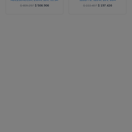
$
609.257
$
506.906
$
222.407
$
197.426