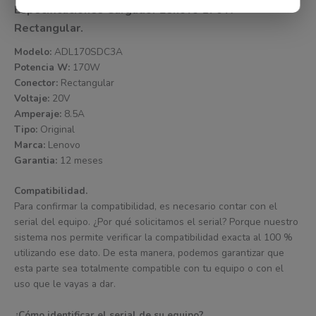
Especificaciones Cargador Lenovo 170W
Rectangular.
Modelo:
ADL170SDC3A
Potencia W:
170W
Conector:
Rectangular
Voltaje:
20V
Amperaje:
8.5A
Tipo:
Original
Marca:
Lenovo
Garantia:
12 meses
Compatibilidad.
Para confirmar la compatibilidad, es necesario contar con el
serial del equipo. ¿Por qué solicitamos el serial? Porque nuestro
sistema nos permite verificar la compatibilidad exacta al 100 %
utilizando ese dato. De esta manera, podemos garantizar que
esta parte sea totalmente compatible con tu equipo o con el
uso que le vayas a dar.
¿Cómo identificar el serial de su equipo?