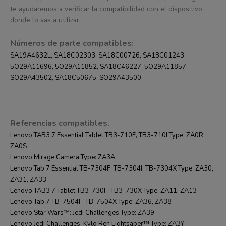
te ayudaremos a verificar la compatibilidad con el dispositivo
donde lo vas a utilizar.
Números de parte compatibles:
SA19A4632L, SA18C02303, SA18C00726, SA18C01243,
5O29A11696, 5O29A11852, SA18C46227, 5O29A11857,
SO29A43502, SA18C50675, SO29A43500
Referencias compatibles.
Lenovo TAB3 7 Essential Tablet TB3-710F, TB3-710I Type: ZA0R,
ZA0S
Lenovo Mirage Camera Type: ZA3A
Lenovo Tab 7 Essential TB-7304F, TB-7304I, TB-7304X Type: ZA30,
ZA31, ZA33
Lenovo TAB3 7 Tablet TB3-730F, TB3-730X Type: ZA11, ZA13
Lenovo Tab 7 TB-7504F, TB-7504X Type: ZA36, ZA38
Lenovo Star Wars™: Jedi Challenges Type: ZA39
Lenovo Jedi Challenges: Kylo Ren Lightsaber™ Type: ZA3Y