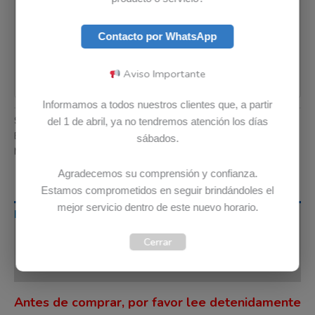
Contacto por WhatsApp
Aviso Importante
Informamos a todos nuestros clientes que, a partir
SKU:
5A19A464M5
Categoría:
Cargadores
del 1 de abril, ya no tendremos atención los días
Etiquetas:
Envio Gratis
,
Garantia 12 meses
,
Original
sábados.
Marca:
Lenovo
Agradecemos su comprensión y confianza.
Estamos comprometidos en seguir brindándoles el
mejor servicio dentro de este nuevo horario.
Descripción
Cerrar
Información adicional
Valoraciones (0)
Antes de comprar, por favor lee detenidamente