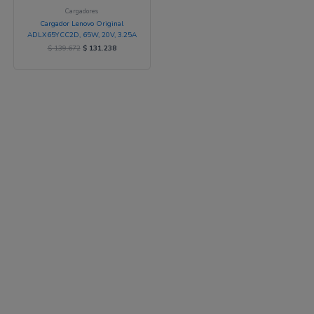
Cargadores
Cargador Lenovo Original
ADLX65YCC2D, 65W, 20V, 3.25A
$
139.672
$
131.238