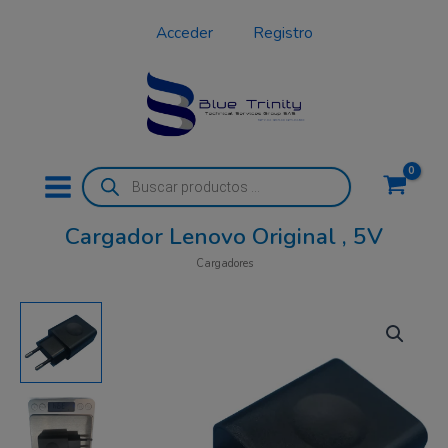
,
Ir
5V
Acceder
Registro
al
cantidad
contenido
Búsqueda
de
productos
Cargador Lenovo Original , 5V
Cargadores
Cargador
Lenovo
Original
,
5V
cantidad