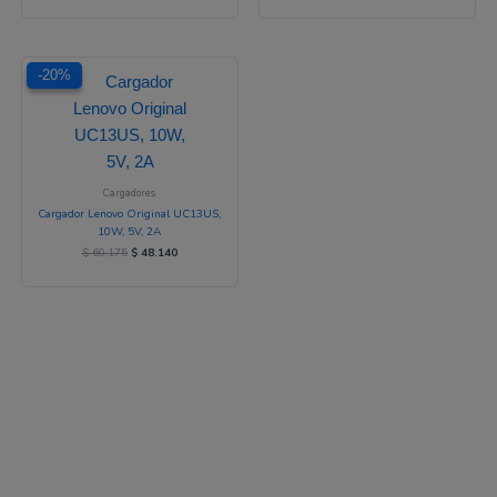
El
El
-20%
-20%
precio
precio
original
actual
era:
es:
$ 60.175.
$ 48.140.
Cargadores
Cargador Lenovo Original UC13US,
10W, 5V, 2A
$
60.175
$
48.140