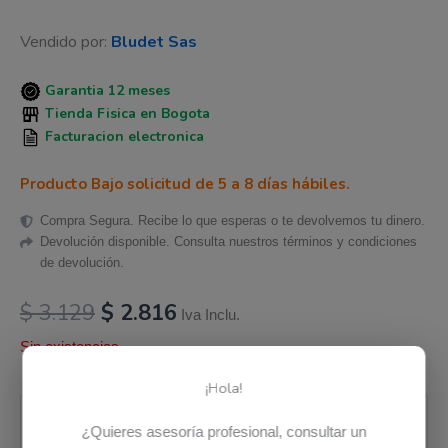
Vendido por:
Bludet Sas
Garantia 12 meses
Tienda Fisica en Bogota
Facturacion electronica
Producto Bajo solicitud de 5 a 8 días hábiles.
Compra Segura. Recibe lo que esperas o te devolvemos tu dinero.
Devolución disponible. Consulta nuestros términos y condiciones
de devolución.
$
3.129
$
2.816
Iva Inclu.
Sin existencias
¡Hola!
Pago seguro garantizado
¿Quieres asesoría profesional, consultar un