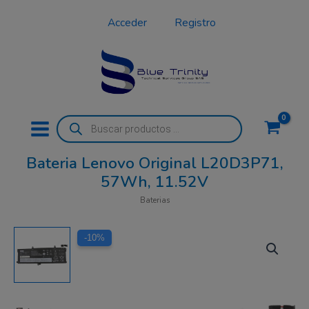
Ir
Acceder
Registro
al
contenido
Búsqueda
de
productos
Bateria Lenovo Original L20D3P71,
57Wh, 11.52V
Baterias
El
El
-10%
precio
precio
original
actual