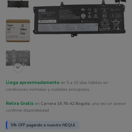
era:
es:
$ 3.129.
$ 2.816.
Llega aproximadamente
en 5 a 10 días hábiles en
condiciones normales y ciudades principales.
Retira Gratis
en
Carrera 16 76-42 Bogota
, una vez un asesor
confirme disponibilidad
5% OFF pagando a nuestro NEQUI.