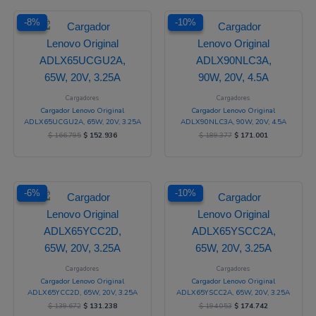
El
El
El
El
-8%
-8%
-10%
-10%
precio
precio
precio
precio
original
actual
original
actual
era:
es:
era:
es:
$ 166.795.
$ 152.936.
$ 189.377.
$ 171.001.
Cargadores
Cargadores
Cargador Lenovo Original
Cargador Lenovo Original
ADLX65UCGU2A, 65W, 20V, 3.25A
ADLX90NLC3A, 90W, 20V, 4.5A
$
166.795
$
152.936
$
189.377
$
171.001
El
El
El
El
-6%
-6%
-10%
-10%
precio
precio
precio
precio
original
actual
original
actual
era:
es:
era:
es:
$ 139.672.
$ 131.238.
$ 194.053.
$ 174.742.
Cargadores
Cargadores
Cargador Lenovo Original
Cargador Lenovo Original
ADLX65YCC2D, 65W, 20V, 3.25A
ADLX65YSCC2A, 65W, 20V, 3.25A
$
139.672
$
131.238
$
194.053
$
174.742