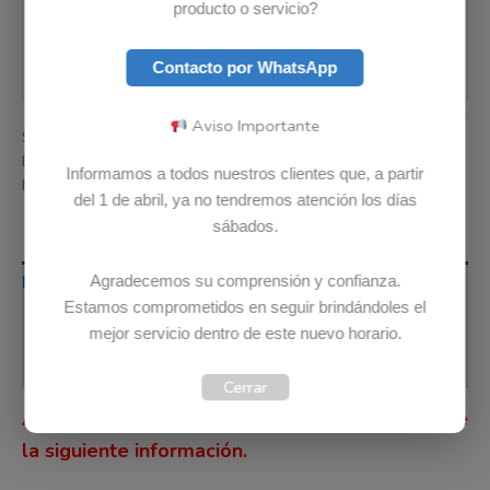
producto o servicio?
Contacto por WhatsApp
Aviso Importante
SKU:
5B10W51823
Categoría:
Baterias
Etiquetas:
Envio Gratis
,
Garantia 12 meses
,
Original
Informamos a todos nuestros clientes que, a partir
Marca:
Lenovo
del 1 de abril, ya no tendremos atención los días
sábados.
Agradecemos su comprensión y confianza.
Descripción
Estamos comprometidos en seguir brindándoles el
Información adicional
mejor servicio dentro de este nuevo horario.
Valoraciones (0)
Cerrar
Antes de comprar, por favor lee detenidamente
la siguiente información.