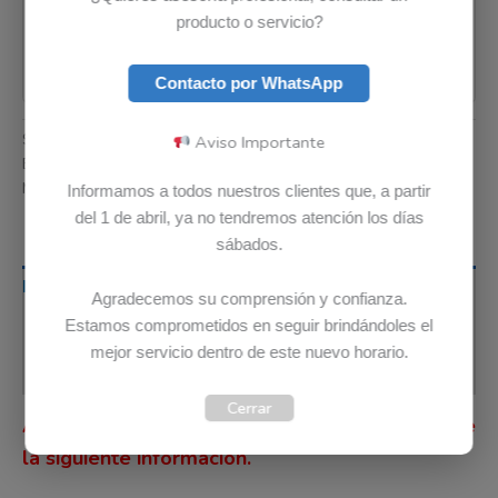
producto o servicio?
Contacto por WhatsApp
SKU:
5B10W67176
Categoría:
Baterias
Aviso Importante
Etiquetas:
Envio Gratis
,
Garantia 12 meses
,
Original
Marca:
Lenovo
Informamos a todos nuestros clientes que, a partir
del 1 de abril, ya no tendremos atención los días
sábados.
Descripción
Agradecemos su comprensión y confianza.
Estamos comprometidos en seguir brindándoles el
Información adicional
mejor servicio dentro de este nuevo horario.
Valoraciones (0)
Cerrar
Antes de comprar, por favor lee detenidamente
la siguiente información.