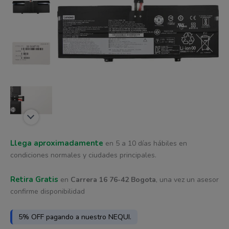
era:
es:
$ 3.129.
$ 2.816.
Llega aproximadamente
en 5 a 10 días hábiles en
condiciones normales y ciudades principales.
Retira Gratis
en
Carrera 16 76-42 Bogota
, una vez un asesor
confirme disponibilidad
5% OFF pagando a nuestro NEQUI.