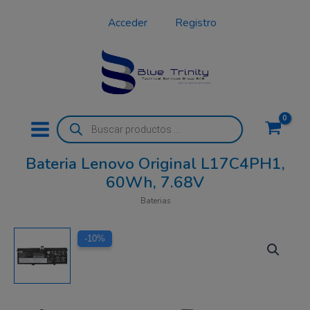
Ir
Acceder
Registro
al
contenido
Búsqueda
de
productos
Bateria Lenovo Original L17C4PH1,
60Wh, 7.68V
Baterias
El
El
-10%
precio
precio
original
actual