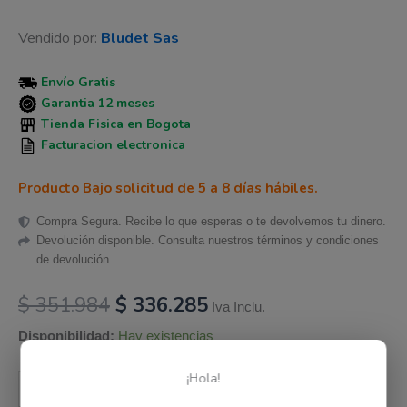
Vendido por:
Bludet Sas
Envío Gratis
Garantia 12 meses
Tienda Fisica en Bogota
Facturacion electronica
Producto Bajo solicitud de 5 a 8 días hábiles.
Compra Segura. Recibe lo que esperas o te devolvemos tu dinero.
Devolución disponible. Consulta nuestros términos y condiciones
de devolución.
$
351.984
$
336.285
Iva Inclu.
Disponibilidad:
Hay existencias
¡Hola!
Añadir al carrito
-
+