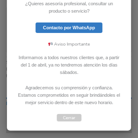
¿Quieres asesoría profesional, consultar un
Pago seguro garantizado
producto o servicio?
Contacto por WhatsApp
Aviso Importante
Informamos a todos nuestros clientes que, a partir
SKU:
5B11B96719
Categoría:
Baterias
del 1 de abril, ya no tendremos atención los días
Etiquetas:
Envio Gratis
,
Garantia 12 meses
,
Original
sábados.
Marca:
Lenovo
Agradecemos su comprensión y confianza.
Estamos comprometidos en seguir brindándoles el
mejor servicio dentro de este nuevo horario.
Descripción
Información adicional
Cerrar
Valoraciones (0)