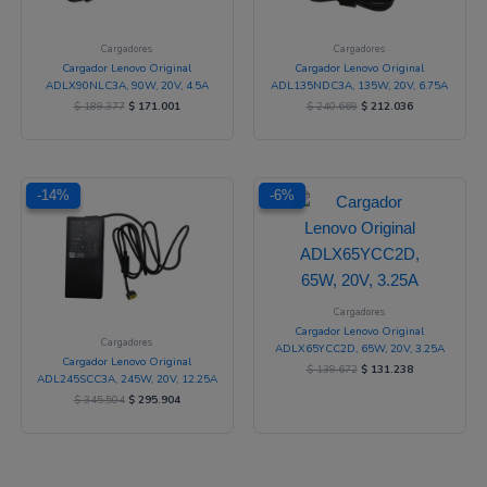
Cargadores
Cargadores
Cargador Lenovo Original
Cargador Lenovo Original
ADLX90NLC3A, 90W, 20V, 4.5A
ADL135NDC3A, 135W, 20V, 6.75A
$
189.377
$
171.001
$
240.669
$
212.036
El
El
El
El
-14%
-14%
-6%
-6%
precio
precio
precio
precio
original
actual
original
actual
era:
es:
era:
es:
$ 345.504.
$ 295.904.
$ 139.672.
$ 131.238.
Cargadores
Cargador Lenovo Original
Cargadores
ADLX65YCC2D, 65W, 20V, 3.25A
Cargador Lenovo Original
$
139.672
$
131.238
ADL245SCC3A, 245W, 20V, 12.25A
$
345.504
$
295.904