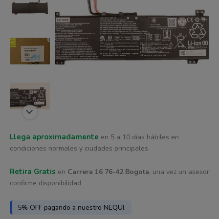
era:
es:
cantidad
$ 351.984.
$ 336.285.
Llega aproximadamente
en 5 a 10 días hábiles en
condiciones normales y ciudades principales.
Retira Gratis
en
Carrera 16 76-42 Bogota
, una vez un asesor
confirme disponibilidad
5% OFF pagando a nuestro NEQUI.