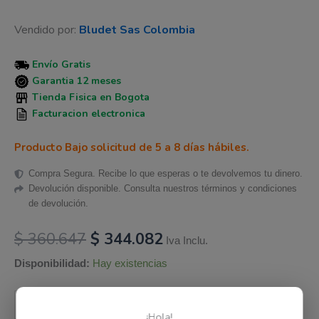
Vendido por:
Bludet Sas Colombia
Envío Gratis
Garantia 12 meses
Tienda Fisica en Bogota
Facturacion electronica
Producto Bajo solicitud de 5 a 8 días hábiles.
Compra Segura. Recibe lo que esperas o te devolvemos tu dinero.
Devolución disponible. Consulta nuestros términos y condiciones
de devolución.
$
360.647
$
344.082
Iva Inclu.
Disponibilidad:
Hay existencias
Añadir al carrito
-
+
¡Hola!