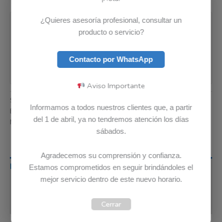
Pago seguro garantizado
¿Quieres asesoría profesional, consultar un
producto o servicio?
Contacto por WhatsApp
Aviso Importante
SKU:
5B11C73244
Categoría:
Baterias
Informamos a todos nuestros clientes que, a partir
Etiquetas:
Envio Gratis
,
Garantia 12 meses
,
Original
del 1 de abril, ya no tendremos atención los días
Marca:
Lenovo
sábados.
Agradecemos su comprensión y confianza.
Descripción
Estamos comprometidos en seguir brindándoles el
mejor servicio dentro de este nuevo horario.
Información adicional
Cerrar
Valoraciones (0)