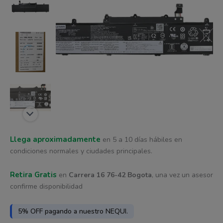
era:
es:
cantidad
$ 360.647.
$ 344.082.
Llega aproximadamente
en 5 a 10 días hábiles en
condiciones normales y ciudades principales.
Retira Gratis
en
Carrera 16 76-42 Bogota
, una vez un asesor
confirme disponibilidad
5% OFF pagando a nuestro NEQUI.