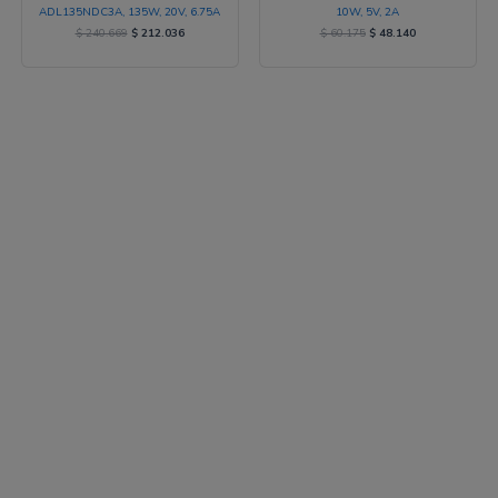
ADL135NDC3A, 135W, 20V, 6.75A
10W, 5V, 2A
$
240.669
$
212.036
$
60.175
$
48.140