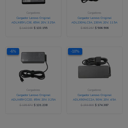
Cargadores
Cargadores
Cargador Lenovo Original
Cargador Lenovo Original
ADLX65YLC3E, 65W, 20V, 3.25A
ADL230NLC3A, 230W, 20V, 11.5A
$
142.068
$
133.155
$
609.257
$
506.906
El
El
El
El
-6%
-6%
-10%
-10%
precio
precio
precio
precio
original
actual
original
actual
era:
es:
era:
es:
$ 139.672.
$ 131.238.
$ 193.609.
$ 174.387.
Cargadores
Cargadores
Cargador Lenovo Original
Cargador Lenovo Original
ADLX65YCC2D, 65W, 20V, 3.25A
ADLX90NCC2A, 90W, 20V, 4.5A
$
139.672
$
131.238
$
193.609
$
174.387