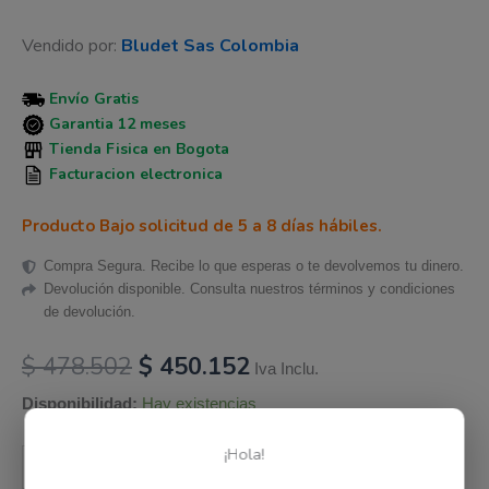
Vendido por:
Bludet Sas Colombia
Envío Gratis
Garantia 12 meses
Tienda Fisica en Bogota
Facturacion electronica
Producto Bajo solicitud de 5 a 8 días hábiles.
Compra Segura. Recibe lo que esperas o te devolvemos tu dinero.
Devolución disponible. Consulta nuestros términos y condiciones
de devolución.
$
478.502
$
450.152
Iva Inclu.
Disponibilidad:
Hay existencias
¡Hola!
Añadir al carrito
-
+