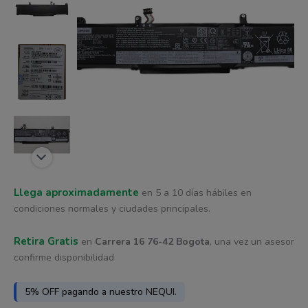
era:
es:
cantidad
$ 478.502.
$ 450.152.
Llega aproximadamente
en 5 a 10 días hábiles en
condiciones normales y ciudades principales.
Retira Gratis
en
Carrera 16 76-42 Bogota
, una vez un asesor
confirme disponibilidad
5% OFF pagando a nuestro NEQUI.