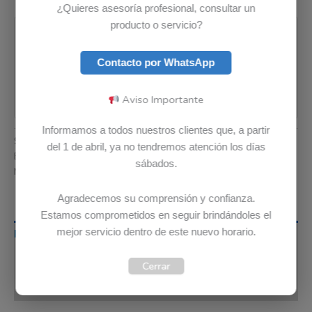
¿Quieres asesoría profesional, consultar un
Pago seguro garantizado
producto o servicio?
Contacto por WhatsApp
Aviso Importante
Informamos a todos nuestros clientes que, a partir
SKU:
5B11H56402
Categoría:
Baterias
del 1 de abril, ya no tendremos atención los días
Etiquetas:
Envio Gratis
,
Garantia 12 meses
,
Original
sábados.
Marca:
Lenovo
Agradecemos su comprensión y confianza.
Estamos comprometidos en seguir brindándoles el
mejor servicio dentro de este nuevo horario.
Descripción
Información adicional
Cerrar
Valoraciones (0)