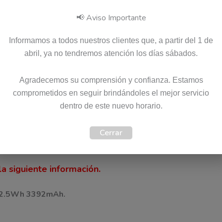
📢 Aviso Importante
Pago seguro garantizado
Informamos a todos nuestros clientes que, a partir del 1 de
abril, ya no tendremos atención los días sábados.
SKU:
5B11M90104
Categoría:
Baterias
Agradecemos su comprensión y confianza. Estamos
Etiquetas:
Envio Gratis
,
Garantia 12 meses
,
Original
Ma
comprometidos en seguir brindándoles el mejor servicio
dentro de este nuevo horario.
Cerrar
)
a siguiente información.
 52.5Wh 3392mAh.