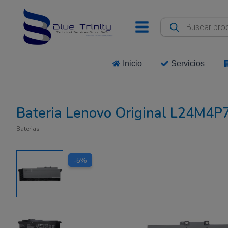
Ir
al
Búsqueda
de
contenido
productos
Inicio
Servicios
Bateria Lenovo Original L24M4P
Baterias
-5%