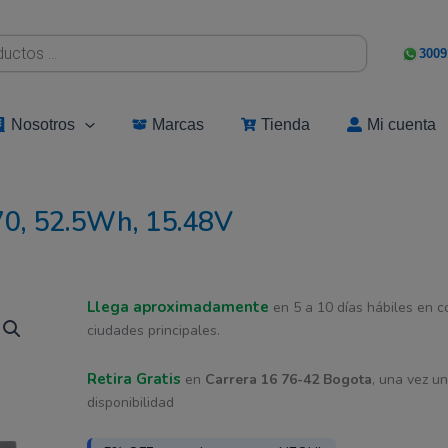
3009
Nosotros
Marcas
Tienda
Mi cuenta
70, 52.5Wh, 15.48V
Bateria
Llega aproximadamente
El
El
en 5 a 10 días hábiles en 
Lenovo
ciudades principales.
Original
precio
precio
L24M4P70,
Retira Gratis
en
Carrera 16 76-42 Bogota
, una vez u
original
actual
52.5Wh,
disponibilidad
15.48V
era:
es:
cantidad