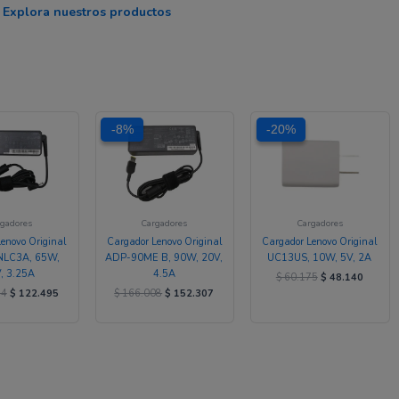
Explora nuestros productos
El
El
El
El
El
El
-8%
-8%
-20%
-20%
precio
precio
precio
precio
precio
precio
original
actual
original
actual
original
actual
era:
es:
era:
es:
era:
es:
$ 128.744.
$ 122.495.
$ 166.008.
$ 152.307.
$ 60.175.
$ 48.14
gadores
Cargadores
Cargadores
enovo Original
Cargador Lenovo Original
Cargador Lenovo Original
LC3A, 65W,
ADP-90ME B, 90W, 20V,
UC13US, 10W, 5V, 2A
, 3.25A
4.5A
$
60.175
$
48.140
44
$
122.495
$
166.008
$
152.307