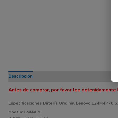
Descripción
Información adicional
Valoraciones (0
Antes de comprar, por favor lee detenidamente l
Especificaciones Batería Original Lenovo L24M4P70
Modelo:
L24M4P70