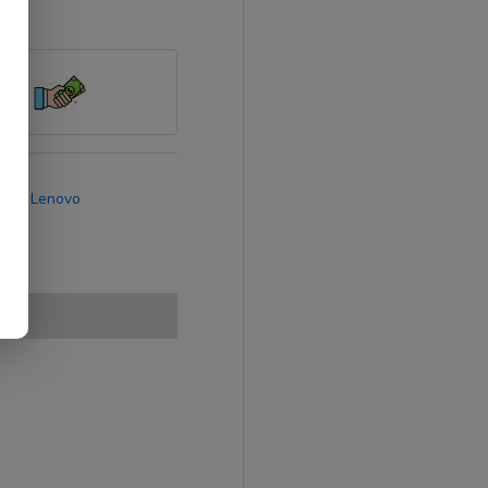
rca:
Lenovo