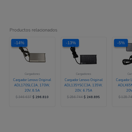
Productos relacionados
El
El
El
El
-14%
-14%
-13%
-13%
-5%
-5%
precio
precio
precio
precio
original
actual
original
actual
era:
es:
era:
es:
$ 346.637.
$ 296.810.
$ 286.744.
$ 248.895.
Cargadores
Cargadores
Car
Cargador Lenovo Original
Cargador Lenovo Original
Cargador L
ADL170SLC2A, 170W,
ADL135YSCC3A, 135W,
ADLX65N
20V, 8.5A
20V, 6.75A
20V
$
346.637
$
296.810
$
286.744
$
248.895
$
128.7