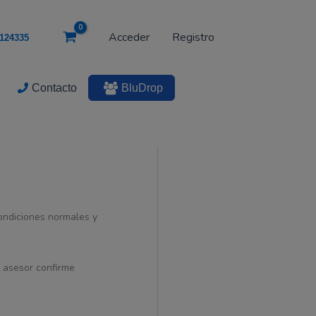
era:
es:
52.5Wh,
15.48V
$ 388.153.
$ 368.838.
Acceder
Registro
124335
cantidad
Contacto
BluDrop
condiciones normales y
n asesor confirme