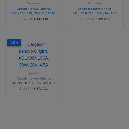
Cargadores
Cargadores
Cargador Lenovo Original
Cargador Lenovo Original
ADLX65YLC3E, 65W, 20V, 3.25A
ADL170SLC2A, 170W, 20V, 8.5A
$
142.068
$
133.155
$
346.637
$
296.810
El
El
-10%
-10%
precio
precio
original
actual
era:
es:
$ 189.377.
$ 171.001.
Cargadores
Cargador Lenovo Original
ADLX90NLC3A, 90W, 20V, 4.5A
$
189.377
$
171.001