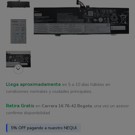
era:
es:
cantidad
$ 510.041.
$ 478.537.
Llega aproximadamente
en 5 a 10 días hábiles en
condiciones normales y ciudades principales.
Retira Gratis
en
Carrera 16 76-42 Bogota
, una vez un asesor
confirme disponibilidad
5% OFF pagando a nuestro NEQUI.