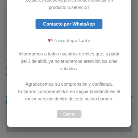
Pago seguro garantizado
producto o servicio?
Contacto por WhatsApp
Aviso Importante
Informamos a todos nuestros clientes que, a partir
SKU:
5B11N45324
Categoría:
Baterias
del 1 de abril, ya no tendremos atención los días
Etiquetas:
Envio Gratis
,
Garantia 12 meses
,
Original
sábados.
Marca:
Lenovo
Agradecemos su comprensión y confianza.
Estamos comprometidos en seguir brindándoles el
mejor servicio dentro de este nuevo horario.
Descripción
Cerrar
Información adicional
Valoraciones (0)