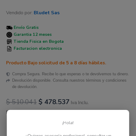
Vendido por:
Bludet Sas
Envío Gratis
Garantia 12 meses
Tienda Fisica en Bogota
Facturacion electronica
Producto Bajo solicitud de 5 a 8 días hábiles.
Compra Segura. Recibe lo que esperas o te devolvemos tu dinero.
Devolución disponible. Consulta nuestros términos y condiciones
de devolución.
$
510.041
$
478.537
Iva Inclu.
Disponibilidad:
Hay existencias
¡Hola!
Añadir al carrito
¿Quieres asesoría profesional, consultar un