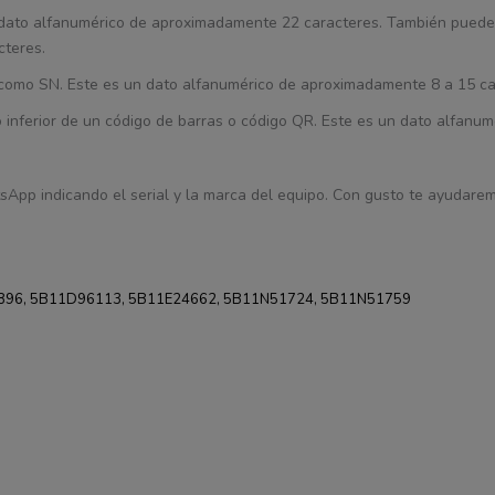
un dato alfanumérico de aproximadamente 22 caracteres. También puede
cteres.
ca como SN. Este es un dato alfanumérico de aproximadamente 8 a 15 ca
 o inferior de un código de barras o código QR. Este es un dato alfanum
sApp indicando el serial y la marca del equipo. Con gusto te ayudaremo
896, 5B11D96113, 5B11E24662, 5B11N51724, 5B11N51759