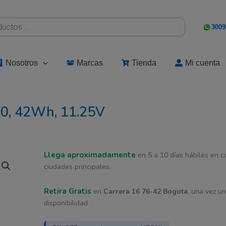
3009
Nosotros
Marcas
Tienda
Mi cuenta
F0, 42Wh, 11.25V
Bateria
Llega aproximadamente
El
El
en 5 a 10 días hábiles en 
Lenovo
ciudades principales.
Original
precio
precio
L21D3PF0,
Retira Gratis
en
Carrera 16 76-42 Bogota
, una vez u
original
actual
42Wh,
disponibilidad
11.25V
era:
es:
cantidad