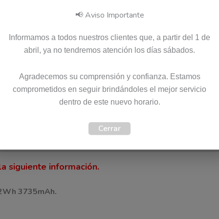
📢 Aviso Importante
Pago seguro garantizado
Informamos a todos nuestros clientes que, a partir del 1 de
abril, ya no tendremos atención los días sábados.
Agradecemos su comprensión y confianza. Estamos
SKU:
5B11N51728
Categoría:
Baterias
Etiquetas:
Envio Gratis
,
Garantia 12 meses
,
Original
Ma
comprometidos en seguir brindándoles el mejor servicio
dentro de este nuevo horario.
Cerrar
)
a siguiente información.
 42Wh 3735mAh.