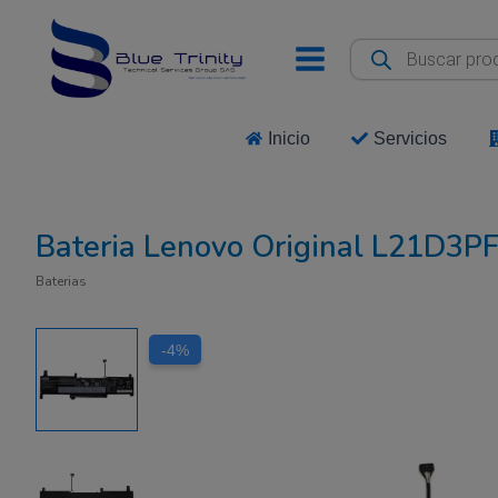
Ir
al
Búsqueda
de
contenido
productos
Inicio
Servicios
Bateria Lenovo Original L21D3P
Baterias
-4%