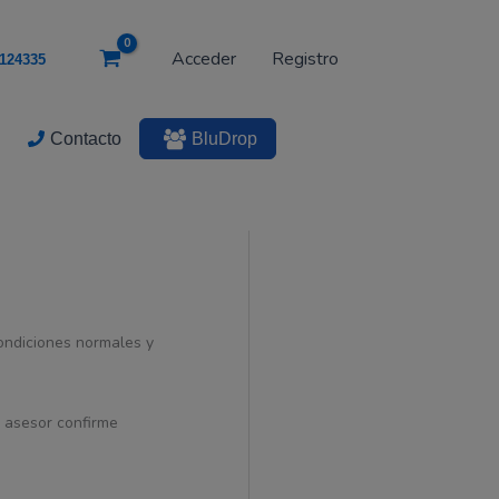
era:
es:
42Wh,
11.25V
$ 303.516.
$ 292.664.
Acceder
Registro
124335
cantidad
Contacto
BluDrop
condiciones normales y
n asesor confirme