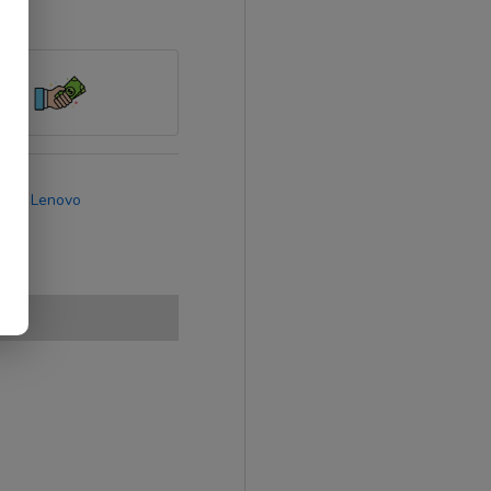
rca:
Lenovo