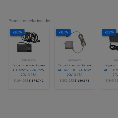
Productos relacionados
El
El
El
El
-10%
-10%
-10%
-10%
-12%
-12%
precio
precio
precio
precio
original
actual
original
actual
era:
es:
era:
es:
$ 194.053.
$ 174.742.
$ 201.092.
$ 180.373.
Cargadores
Cargadores
Car
Cargador Lenovo Original
Cargador Lenovo Original
Cargador L
ADLX65YSCC2A, 65W,
ADLX65UDGU2A, 65W,
ADL135N
20V, 3.25A
20V, 3.25A
20V
$
194.053
$
174.742
$
201.092
$
180.373
$
240.6