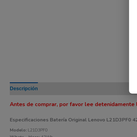
Descripción
Información adicional
Valoraciones (0
Antes de comprar, por favor lee detenidamente l
Especificaciones Batería Original Lenovo L21D3PF0
Modelo:
L21D3PF0