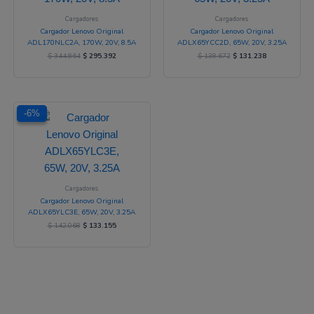
Cargadores
Cargadores
Cargador Lenovo Original
Cargador Lenovo Original
ADL170NLC2A, 170W, 20V, 8.5A
ADLX65YCC2D, 65W, 20V, 3.25A
$
344.864
$
295.392
$
139.672
$
131.238
El
El
-6%
-6%
precio
precio
original
actual
era:
es:
$ 142.068.
$ 133.155.
Cargadores
Cargador Lenovo Original
ADLX65YLC3E, 65W, 20V, 3.25A
$
142.068
$
133.155