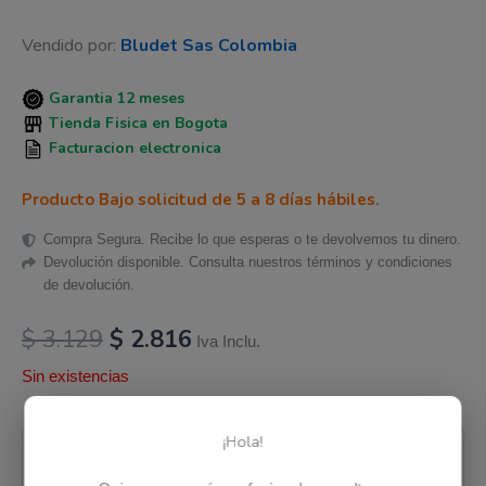
Vendido por:
Bludet Sas Colombia
Garantia 12 meses
Tienda Fisica en Bogota
Facturacion electronica
Producto Bajo solicitud de 5 a 8 días hábiles.
Compra Segura. Recibe lo que esperas o te devolvemos tu dinero.
Devolución disponible. Consulta nuestros términos y condiciones
de devolución.
$
3.129
$
2.816
Iva Inclu.
Sin existencias
Pago seguro garantizado
¡Hola!