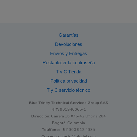
Garantías
Devoluciones
Envíos y Entregas
Restablecer la contraseña
T y C Tienda
Política privacidad
T y C servicio técnico
Blue Trinity Technical Services Group SAS
NIT:
901940065-1
Dirección:
Carrera 16 #76-42 Oficina 204
Bogotá, Colombia
Teléfono:
+57 300 912 4335
Correo:
contacto@bludet.com