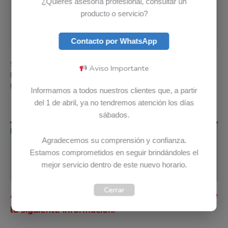
¿Quieres asesoría profesional, consultar un
producto o servicio?
Contacto por WhatsApp
SKU:
5B11P43271
Categoría:
Baterias
Aviso Importante
Etiquetas:
Envio Gratis
,
Garantia 12 meses
,
Original
Marca:
Lenovo
Informamos a todos nuestros clientes que, a partir
del 1 de abril, ya no tendremos atención los días
sábados.
Descripción
Agradecemos su comprensión y confianza.
Información adicional
Estamos comprometidos en seguir brindándoles el
mejor servicio dentro de este nuevo horario.
Valoraciones (0)
Cerrar
Antes de comprar, por favor lee detenidamente
la siguiente información.