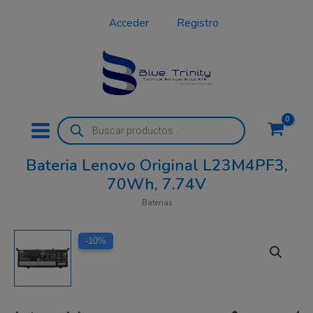
Ir
Acceder
Registro
al
contenido
Búsqueda
de
productos
Bateria Lenovo Original L23M4PF3,
70Wh, 7.74V
Baterias
El
El
-10%
precio
precio
original
actual