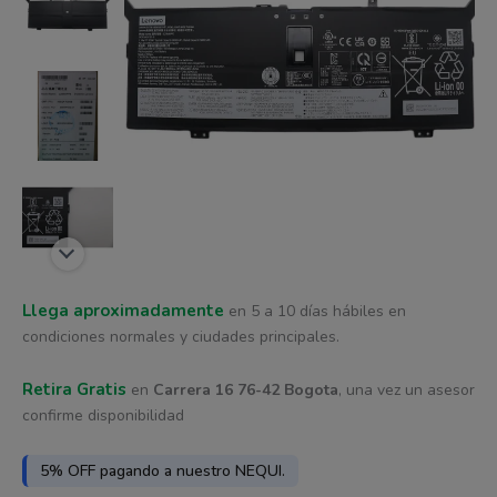
era:
es:
$ 3.129.
$ 2.816.
Llega aproximadamente
en 5 a 10 días hábiles en
condiciones normales y ciudades principales.
Retira Gratis
en
Carrera 16 76-42 Bogota
, una vez un asesor
confirme disponibilidad
5% OFF pagando a nuestro NEQUI.