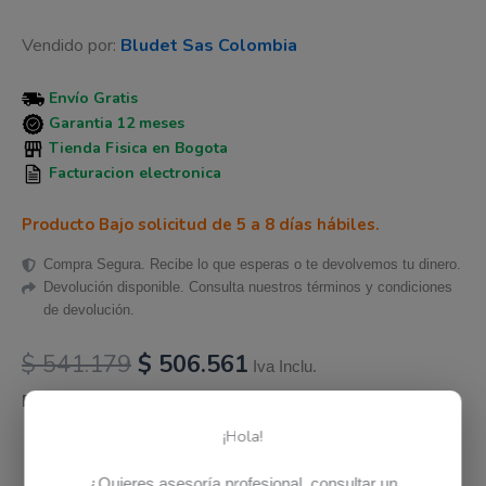
Vendido por:
Bludet Sas Colombia
Envío Gratis
Garantia 12 meses
Tienda Fisica en Bogota
Facturacion electronica
Producto Bajo solicitud de 5 a 8 días hábiles.
Compra Segura. Recibe lo que esperas o te devolvemos tu dinero.
Devolución disponible. Consulta nuestros términos y condiciones
de devolución.
$
541.179
$
506.561
Iva Inclu.
Disponibilidad:
Hay existencias
¡Hola!
Añadir al carrito
¿Quieres asesoría profesional, consultar un