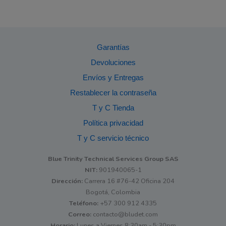
Garantías
Devoluciones
Envíos y Entregas
Restablecer la contraseña
T y C Tienda
Política privacidad
T y C servicio técnico
Blue Trinity Technical Services Group SAS
NIT:
901940065-1
Dirección:
Carrera 16 #76-42 Oficina 204
Bogotá, Colombia
Teléfono:
+57 300 912 4335
Correo:
contacto@bludet.com
Horario:
Lunes a Viernes 8:30am - 5:30pm