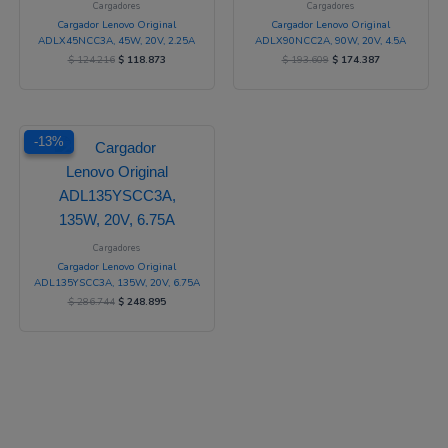
Cargadores
Cargadores
Cargador Lenovo Original
Cargador Lenovo Original
ADLX45NCC3A, 45W, 20V, 2.25A
ADLX90NCC2A, 90W, 20V, 4.5A
$
124.216
$
118.873
$
193.609
$
174.387
El
El
-13%
-13%
precio
precio
original
actual
era:
es:
$ 286.744.
$ 248.895.
Cargadores
Cargador Lenovo Original
ADL135YSCC3A, 135W, 20V, 6.75A
$
286.744
$
248.895