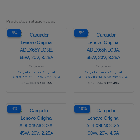
Productos relacionados
El
El
El
El
-6%
-6%
-5%
-5%
precio
precio
precio
precio
original
actual
original
actual
era:
es:
era:
es:
$ 142.068.
$ 133.155.
$ 128.744.
$ 122.495.
Cargadores
Cargadores
Cargador Lenovo Original
Cargador Lenovo Original
ADLX65YLC3E, 65W, 20V, 3.25A
ADLX65NLC3A, 65W, 20V, 3.25A
$
142.068
$
133.155
$
128.744
$
122.495
El
El
El
El
-4%
-4%
-10%
-10%
precio
precio
precio
precio
original
actual
original
actual
era:
es:
era:
es:
$ 124.216.
$ 118.873.
$ 193.609.
$ 174.387.