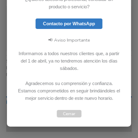
Pago seguro garantizado
producto o servicio?
Contacto por WhatsApp
📢 Aviso Importante
Informamos a todos nuestros clientes que, a partir
SKU:
5B11Q35379
Categoría:
Baterias
del 1 de abril, ya no tendremos atención los días
Etiquetas:
Envio Gratis
,
Garantia 12 meses
,
Original
sábados.
Marca:
Lenovo
Agradecemos su comprensión y confianza.
Estamos comprometidos en seguir brindándoles el
mejor servicio dentro de este nuevo horario.
Descripción
Cerrar
Información adicional
Valoraciones (0)