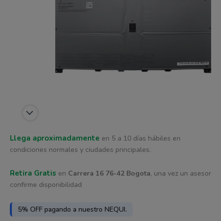
era:
es:
cantidad
$ 541.179.
$ 506.561.
Llega aproximadamente
en 5 a 10 días hábiles en
condiciones normales y ciudades principales.
Retira Gratis
en
Carrera 16 76-42 Bogota
, una vez un asesor
confirme disponibilidad
5% OFF pagando a nuestro NEQUI.