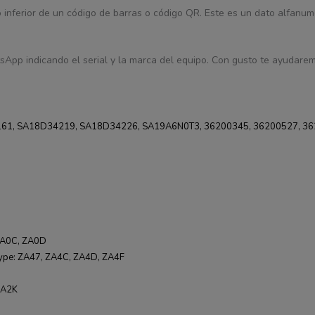
 o inferior de un código de barras o código QR. Este es un dato alfanum
sApp indicando el serial y la marca del equipo. Con gusto te ayudaremo
1, SA18D34219, SA18D34226, SA19A6N0T3, 36200345, 36200527, 36
ZA0C, ZA0D
pe: ZA47, ZA4C, ZA4D, ZA4F
ZA2K