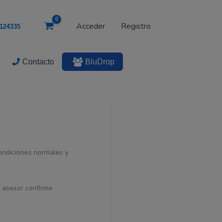
5.2V
cantidad
Acceder
Registro
124335
Contacto
BluDrop
condiciones normales y
n asesor confirme