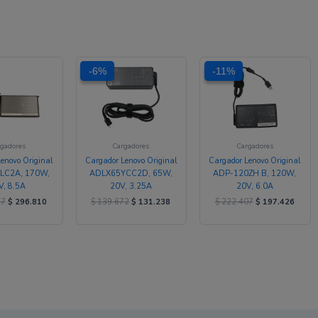
El
El
El
El
El
El
-6%
-6%
-11%
-11%
precio
precio
precio
precio
precio
precio
original
actual
original
actual
original
actual
era:
es:
era:
es:
era:
es:
$ 346.637.
$ 296.810.
$ 139.672.
$ 131.238.
$ 222.407.
$ 197
gadores
Cargadores
Cargadores
enovo Original
Cargador Lenovo Original
Cargador Lenovo Original
LC2A, 170W,
ADLX65YCC2D, 65W,
ADP-120ZH B, 120W,
V, 8.5A
20V, 3.25A
20V, 6.0A
37
$
296.810
$
139.672
$
131.238
$
222.407
$
197.426