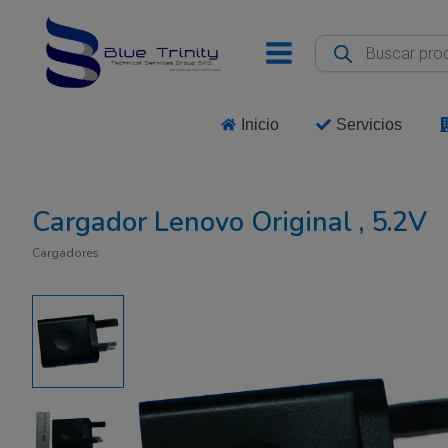
Ir
al
Búsqueda
de
contenido
productos
Inicio
Servicios
Cargador Lenovo Original , 5.2V
Cargadores