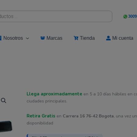
3009
Nosotros
Marcas
Tienda
Mi cuenta
Cargador
Llega aproximadamente
en 5 a 10 días hábiles en 
Lenovo
ciudades principales.
Original
,
Retira Gratis
en
Carrera 16 76-42 Bogota
, una vez u
5.2V
disponibilidad
cantidad