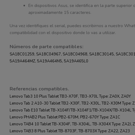
En dispositivos Asus, se identifica en la parte superior
aproximadamente 15 caracteres.
Una vez identifiques el serial, puedes escribirnos a nuestro What
compatibilidad con el dispositivo donde lo vas a utilizar.
Números de parte compatibles:
SA18C01259, SA18C04967, SA18C04968, SA18C30145, SA18C3016
5A19A464MZ, 5A19A464N5, 5A19A465L0
Referencias compatibles.
Lenovo Tab3 10 Plus Tablet TB3-X70F, TB3-X70L Type: ZA0X, ZA0Y
Lenovo Tab 2 A10-30 Tablet TB2-X30F, TB2-X30L, TB2-X30M Type: 
Lenovo Tab E10 Tablet TB-X104F/TB-X104F1/TB-X104X/TB-X104L Ty
Lenovo PHAB2 Plus Tablet PB2-670M, PB2-670Y Type: ZA1C
Lenovo TAB4 10 Tablet TB-X304F, TB-X304L, TB-X304X Type: ZA2J, 
Lenovo TAB3 8 Plus Tablet TB-8703F, TB-8703X Type: ZA22, ZA23