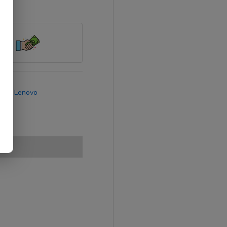
rca:
Lenovo