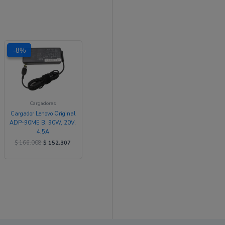
El
El
-8%
-8%
precio
precio
original
actual
era:
es:
.426.
$ 166.008.
$ 152.307.
Cargadores
Cargador Lenovo Original
ADP-90ME B, 90W, 20V,
4.5A
$
166.008
$
152.307