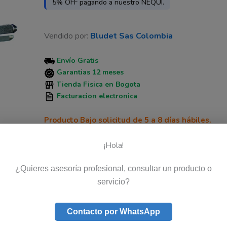
5% OFF pagando a nuestro NEQUI.
Vendido por:
Bludet Sas Colombia
Envío Gratis
Garantias 12 meses
Tienda Fisica en Bogota
Facturacion electronica
Producto Bajo solicitud de 5 a 8 días hábiles.
Compra Segura. Recibe lo que esperas o te devolvemos tu
¡Hola!
Devolución disponible. Consulta nuestros términos y condi
¿Quieres asesoría profesional, consultar un producto o
$
96.784
Iva Inclu.
servicio?
Disponibilidad:
Hay existencias
Contacto por WhatsApp
Añadir al carrito
-
+