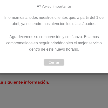
📢 Aviso Importante
Pago seguro garantizado
Informamos a todos nuestros clientes que, a partir del 1 de
abril, ya no tendremos atención los días sábados.
Agradecemos su comprensión y confianza. Estamos
SKU:
SA18C01256
Categoría:
Cargadores
comprometidos en seguir brindándoles el mejor servicio
Etiquetas:
Envio Gratis
,
Garantia 12 meses
,
Original
Ma
dentro de este nuevo horario.
Cerrar
)
a siguiente información.