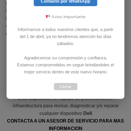
Contacto por WhatsApp
garantizados para computadores
Dell
en Colombia.
Nuestros colaboradores están en la capacidad de
Aviso Importante
instalar, configurar o reparar cualquier parte de un
computador
Dell
. Adicional si parte no esta disponible en
Informamos a todos nuestros clientes que, a partir
el país, es posible solicitarla bajo importación.
del 1 de abril, ya no tendremos atención los días
sábados.
Agradecemos su comprensión y confianza.
Estamos comprometidos en seguir brindándoles el
DIAGNOSTICO DELL COMPLETAMENTE GRATIS
mejor servicio dentro de este nuevo horario.
En Bludet el diagnostico o la revisión no tiene ningún
Cerrar
costo, revisamos su computador
Dell
GRATIS. Ponemos
a su disposición un equipo de profesionales e
infraestructura para revisar, diagnosticar y/o reparar
cualquier dispositivo
Dell
CONTACTA A UN ASESOR DE SERVICIO PARA MAS
INFORMACION