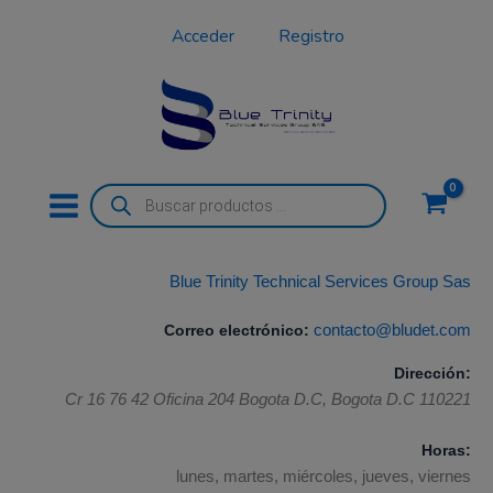
Ir
Acceder
Registro
al
contenido
Búsqueda
de
productos
Blue Trinity Technical Services Group Sas
Correo electrónico:
contacto@bludet.com
Dirección:
Cr 16 76 42 Oficina 204
Bogota D.C
,
Bogota D.C
110221
Horas:
lunes, martes, miércoles, jueves, viernes