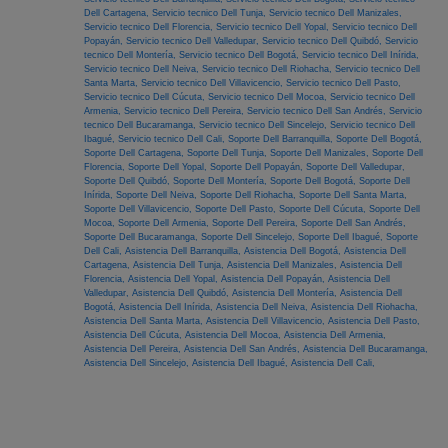
Dell Cartagena,
Servicio tecnico Dell Tunja,
Servicio tecnico Dell Manizales,
Servicio tecnico Dell Florencia,
Servicio tecnico Dell Yopal,
Servicio tecnico Dell
Popayán,
Servicio tecnico Dell Valledupar,
Servicio tecnico Dell Quibdó,
Servicio
tecnico Dell Montería,
Servicio tecnico Dell Bogotá,
Servicio tecnico Dell Inírida,
Servicio tecnico Dell Neiva,
Servicio tecnico Dell Riohacha,
Servicio tecnico Dell
Santa Marta,
Servicio tecnico Dell Villavicencio,
Servicio tecnico Dell Pasto,
Servicio tecnico Dell Cúcuta,
Servicio tecnico Dell Mocoa,
Servicio tecnico Dell
Armenia,
Servicio tecnico Dell Pereira,
Servicio tecnico Dell San Andrés,
Servicio
tecnico Dell Bucaramanga,
Servicio tecnico Dell Sincelejo,
Servicio tecnico Dell
Ibagué,
Servicio tecnico Dell Cali,
Soporte Dell Barranquilla,
Soporte Dell Bogotá,
Soporte Dell Cartagena,
Soporte Dell Tunja,
Soporte Dell Manizales,
Soporte Dell
Florencia,
Soporte Dell Yopal,
Soporte Dell Popayán,
Soporte Dell Valledupar,
Soporte Dell Quibdó,
Soporte Dell Montería,
Soporte Dell Bogotá,
Soporte Dell
Inírida,
Soporte Dell Neiva,
Soporte Dell Riohacha,
Soporte Dell Santa Marta,
Soporte Dell Villavicencio,
Soporte Dell Pasto,
Soporte Dell Cúcuta,
Soporte Dell
Mocoa,
Soporte Dell Armenia,
Soporte Dell Pereira,
Soporte Dell San Andrés,
Soporte Dell Bucaramanga,
Soporte Dell Sincelejo,
Soporte Dell Ibagué,
Soporte
Dell Cali,
Asistencia Dell Barranquilla,
Asistencia Dell Bogotá,
Asistencia Dell
Cartagena,
Asistencia Dell Tunja,
Asistencia Dell Manizales,
Asistencia Dell
Florencia,
Asistencia Dell Yopal,
Asistencia Dell Popayán,
Asistencia Dell
Valledupar,
Asistencia Dell Quibdó,
Asistencia Dell Montería,
Asistencia Dell
Bogotá,
Asistencia Dell Inírida,
Asistencia Dell Neiva,
Asistencia Dell Riohacha,
Asistencia Dell Santa Marta,
Asistencia Dell Villavicencio,
Asistencia Dell Pasto,
Asistencia Dell Cúcuta,
Asistencia Dell Mocoa,
Asistencia Dell Armenia,
Asistencia Dell Pereira,
Asistencia Dell San Andrés,
Asistencia Dell Bucaramanga,
Asistencia Dell Sincelejo,
Asistencia Dell Ibagué,
Asistencia Dell Cali,