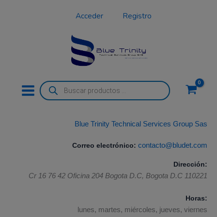
Ir
Acceder
Registro
al
contenido
Búsqueda
de
productos
Blue Trinity Technical Services Group Sas
Correo electrónico:
contacto@bludet.com
Dirección:
Cr 16 76 42 Oficina 204
Bogota D.C
,
Bogota D.C
110221
Horas:
lunes, martes, miércoles, jueves, viernes