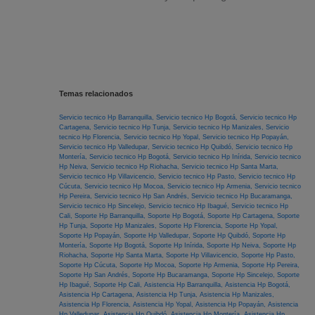
Temas relacionados
Servicio tecnico Hp Barranquilla,
Servicio tecnico Hp Bogotá,
Servicio tecnico Hp
Cartagena,
Servicio tecnico Hp Tunja,
Servicio tecnico Hp Manizales,
Servicio
tecnico Hp Florencia,
Servicio tecnico Hp Yopal,
Servicio tecnico Hp Popayán,
Servicio tecnico Hp Valledupar,
Servicio tecnico Hp Quibdó,
Servicio tecnico Hp
Montería,
Servicio tecnico Hp Bogotá,
Servicio tecnico Hp Inírida,
Servicio tecnico
Hp Neiva,
Servicio tecnico Hp Riohacha,
Servicio tecnico Hp Santa Marta,
Servicio tecnico Hp Villavicencio,
Servicio tecnico Hp Pasto,
Servicio tecnico Hp
Cúcuta,
Servicio tecnico Hp Mocoa,
Servicio tecnico Hp Armenia,
Servicio tecnico
Hp Pereira,
Servicio tecnico Hp San Andrés,
Servicio tecnico Hp Bucaramanga,
Servicio tecnico Hp Sincelejo,
Servicio tecnico Hp Ibagué,
Servicio tecnico Hp
Cali,
Soporte Hp Barranquilla,
Soporte Hp Bogotá,
Soporte Hp Cartagena,
Soporte
Hp Tunja,
Soporte Hp Manizales,
Soporte Hp Florencia,
Soporte Hp Yopal,
Soporte Hp Popayán,
Soporte Hp Valledupar,
Soporte Hp Quibdó,
Soporte Hp
Montería,
Soporte Hp Bogotá,
Soporte Hp Inírida,
Soporte Hp Neiva,
Soporte Hp
Riohacha,
Soporte Hp Santa Marta,
Soporte Hp Villavicencio,
Soporte Hp Pasto,
Soporte Hp Cúcuta,
Soporte Hp Mocoa,
Soporte Hp Armenia,
Soporte Hp Pereira,
Soporte Hp San Andrés,
Soporte Hp Bucaramanga,
Soporte Hp Sincelejo,
Soporte
Hp Ibagué,
Soporte Hp Cali,
Asistencia Hp Barranquilla,
Asistencia Hp Bogotá,
Asistencia Hp Cartagena,
Asistencia Hp Tunja,
Asistencia Hp Manizales,
Asistencia Hp Florencia,
Asistencia Hp Yopal,
Asistencia Hp Popayán,
Asistencia
Hp Valledupar,
Asistencia Hp Quibdó,
Asistencia Hp Montería,
Asistencia Hp