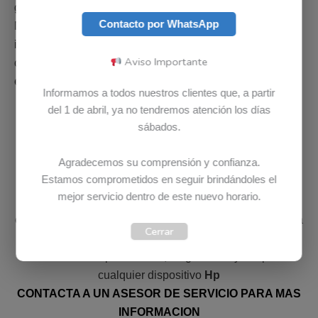
garantizados para computadores
Hp
en Colombia.
Contacto por WhatsApp
Nuestros colaboradores están en la capacidad de
instalar, configurar o reparar cualquier parte de un
Aviso Importante
computador
Hp
. Adicional si parte no esta disponible en
el país, es posible solicitarla bajo importación.
Informamos a todos nuestros clientes que, a partir
del 1 de abril, ya no tendremos atención los días
sábados.
Agradecemos su comprensión y confianza.
DIAGNOSTICO HP COMPLETAMENTE GRATIS
Estamos comprometidos en seguir brindándoles el
mejor servicio dentro de este nuevo horario.
En Bludet el diagnostico o la revisión no tiene ningún
costo, revisamos su computador
Hp
GRATIS. Ponemos a
Cerrar
su disposición un equipo de profesionales e
infraestructura para revisar, diagnosticar y/o reparar
cualquier dispositivo
Hp
CONTACTA A UN ASESOR DE SERVICIO PARA MAS
INFORMACION