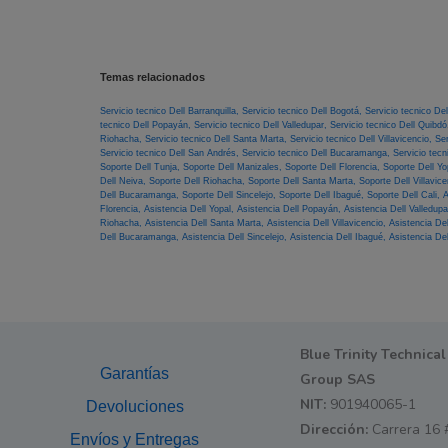
Temas relacionados
Servicio tecnico Dell Barranquilla,
Servicio tecnico Dell Bogotá,
Servicio tecnico De
tecnico Dell Popayán,
Servicio tecnico Dell Valledupar,
Servicio tecnico Dell Quibd
Riohacha,
Servicio tecnico Dell Santa Marta,
Servicio tecnico Dell Villavicencio,
Ser
Servicio tecnico Dell San Andrés,
Servicio tecnico Dell Bucaramanga,
Servicio tecn
Soporte Dell Tunja,
Soporte Dell Manizales,
Soporte Dell Florencia,
Soporte Dell Yo
Dell Neiva,
Soporte Dell Riohacha,
Soporte Dell Santa Marta,
Soporte Dell Villavic
Dell Bucaramanga,
Soporte Dell Sincelejo,
Soporte Dell Ibagué,
Soporte Dell Cali,
A
Florencia,
Asistencia Dell Yopal,
Asistencia Dell Popayán,
Asistencia Dell Valledup
Riohacha,
Asistencia Dell Santa Marta,
Asistencia Dell Villavicencio,
Asistencia De
Dell Bucaramanga,
Asistencia Dell Sincelejo,
Asistencia Dell Ibagué,
Asistencia Del
Blue Trinity Technical
Garantías
Group SAS
NIT:
901940065-1
Devoluciones
Dirección:
Carrera 16 
Envíos y Entregas