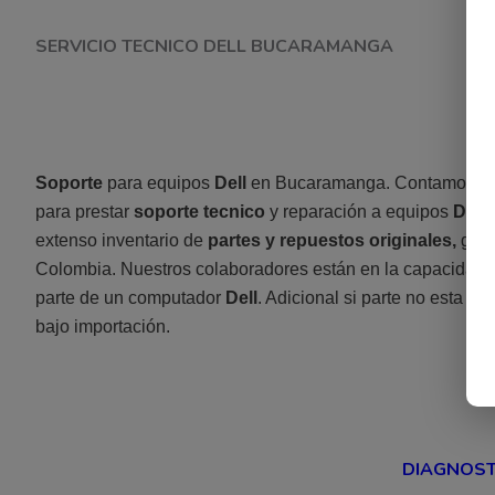
SERVICIO TECNICO DELL BUCARAMANGA
Soporte
para equipos
Dell
en Bucaramanga. Contamos con 
para prestar
soporte tecnico
y reparación a equipos
Dell
e
extenso inventario de
partes y repuestos originales,
gara
Colombia. Nuestros colaboradores están en la capacidad de 
parte de un computador
Dell
. Adicional si parte no esta dis
bajo importación.
DIAGNOST