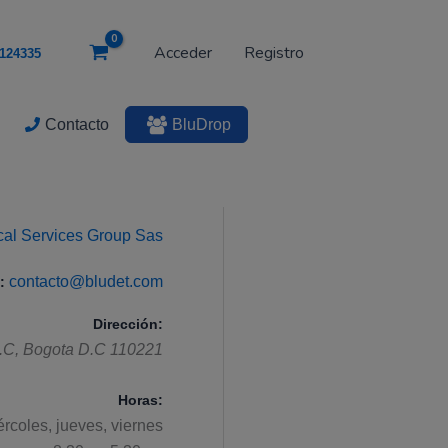
Acceder
Registro
124335
Contacto
BluDrop
ical Services Group Sas
contacto@bludet.com
:
Dirección:
.C
,
Bogota D.C
110221
Horas:
ércoles, jueves, viernes