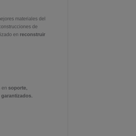
jores materiales del
construcciones de
lizado en
reconstruir
s en
soporte,
y
garantizados.