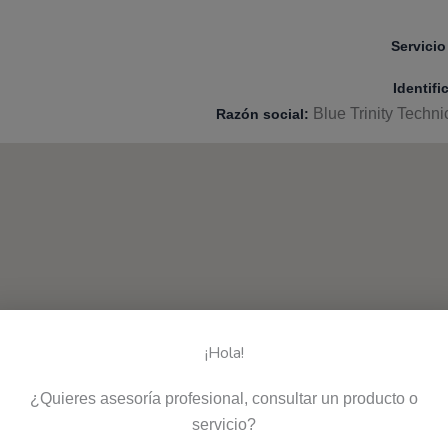
Servicio 
Identifi
Blue Trinity Techn
Razón social:
¡Hola!
¿Quieres asesoría profesional, consultar un producto o
servicio?