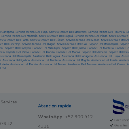
ll Cartagena,
Servicio tecnico Dell Tunja,
Servicio tecnico Dell Manizales,
Servicio tecnico Dell Florencia,
Se
ó,
Servicio tecnico Dell Montería,
Servicio tecnico Dell Bogotá,
Servicio tecnico Dell Inírida,
Servicio tecnico
vicio tecnico Dell Pasto,
Servicio tecnico Dell Cúcuta,
Servicio tecnico Dell Mocoa,
Servicio tecnico Dell 
ico Dell Sincelejo,
Servicio tecnico Dell Ibagué,
Servicio tecnico Dell Cali,
Soporte Dell Barranquilla,
Soporte
pal,
Soporte Dell Popayán,
Soporte Dell Valledupar,
Soporte Dell Quibdó,
Soporte Dell Montería,
Soporte De
encio,
Soporte Dell Pasto,
Soporte Dell Cúcuta,
Soporte Dell Mocoa,
Soporte Dell Armenia,
Soporte Dell Per
sistencia Dell Barranquilla,
Asistencia Dell Bogotá,
Asistencia Dell Cartagena,
Asistencia Dell Tunja,
Asist
ar,
Asistencia Dell Quibdó,
Asistencia Dell Montería,
Asistencia Dell Bogotá,
Asistencia Dell Inírida,
Asisten
ll Pasto,
Asistencia Dell Cúcuta,
Asistencia Dell Mocoa,
Asistencia Dell Armenia,
Asistencia Dell Pereira,
A
l Cali,
 Services
Atención rápida:
WhatsApp:
+57 300 912
Facturació
#76-42
4335
Garantía r