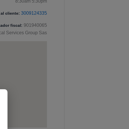
8:30am 5:30pm
3009124335
al cliente:
901940065
cador fiscal:
ical Services Group Sas