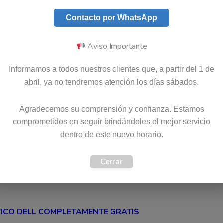
Contacto por WhatsApp
Aviso Importante
Informamos a todos nuestros clientes que, a partir del 1 de
abril, ya no tendremos atención los días sábados.
personal certificado y especializado
n Colombia. Disponemos de un
ntizados para computadores
Dell
en
Agradecemos su comprensión y confianza. Estamos
instalar, configurar o reparar cualquier
comprometidos en seguir brindándoles el mejor servicio
ponible en el país, es posible solicitarla
dentro de este nuevo horario.
Cerrar
ICO DELL COMPLETAMENTE GRATIS