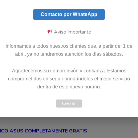
Contacto por WhatsApp
Aviso Importante
Informamos a todos nuestros clientes que, a partir del 1 de
l certificado y especializado para
abril, ya no tendremos atención los días sábados.
olombia. Disponemos de un extenso
s para computadores
Asus
en Colombia.
Agradecemos su comprensión y confianza. Estamos
configurar o reparar cualquier parte de
comprometidos en seguir brindándoles el mejor servicio
en el país, es posible solicitarla bajo
dentro de este nuevo horario.
Cerrar
ICO ASUS COMPLETAMENTE GRATIS