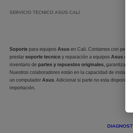
SERVICIO TECNICO ASUS CALI
Soporte
para equipos
Asus
en Cali. Contamos con persona
prestar
soporte tecnico
y reparación a equipos
Asus
en C
inventario de
partes y repuestos originales,
garantizado
Nuestros colaboradores están en la capacidad de instalar, 
un computador
Asus
. Adicional si parte no esta disponible 
importación.
DIAGNOST