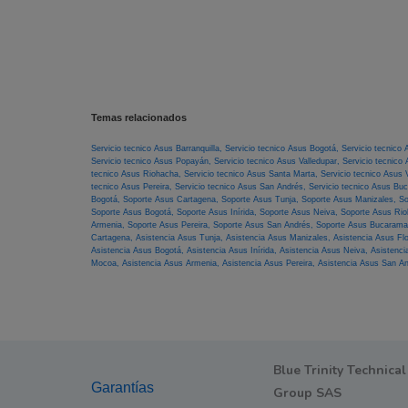
Temas relacionados
Servicio tecnico Asus Barranquilla,
Servicio tecnico Asus Bogotá,
Servicio tecnico
Servicio tecnico Asus Popayán,
Servicio tecnico Asus Valledupar,
Servicio tecnico
tecnico Asus Riohacha,
Servicio tecnico Asus Santa Marta,
Servicio tecnico Asus V
tecnico Asus Pereira,
Servicio tecnico Asus San Andrés,
Servicio tecnico Asus B
Bogotá,
Soporte Asus Cartagena,
Soporte Asus Tunja,
Soporte Asus Manizales,
So
Soporte Asus Bogotá,
Soporte Asus Inírida,
Soporte Asus Neiva,
Soporte Asus Ri
Armenia,
Soporte Asus Pereira,
Soporte Asus San Andrés,
Soporte Asus Bucaram
Cartagena,
Asistencia Asus Tunja,
Asistencia Asus Manizales,
Asistencia Asus Fl
Asistencia Asus Bogotá,
Asistencia Asus Inírida,
Asistencia Asus Neiva,
Asistenc
Mocoa,
Asistencia Asus Armenia,
Asistencia Asus Pereira,
Asistencia Asus San A
Blue Trinity Technical
Garantías
Group SAS