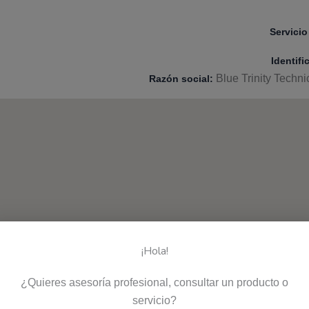
Servicio 
Identifi
Blue Trinity Techn
Razón social:
¡Hola!
¿Quieres asesoría profesional, consultar un producto o
servicio?