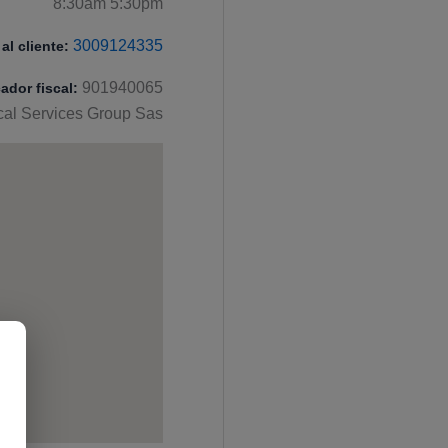
8:30am 5:30pm
3009124335
al cliente:
901940065
cador fiscal:
ical Services Group Sas