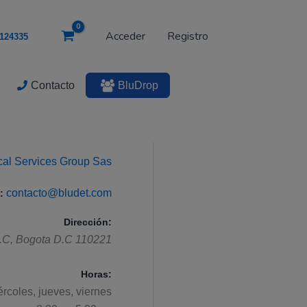
Acceder
Registro
124335
Contacto
BluDrop
ical Services Group Sas
contacto@bludet.com
:
Dirección:
.C
,
Bogota D.C
110221
Horas:
ércoles, jueves, viernes