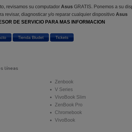
osto, revisamos su computador
Asus
GRATIS. Ponemos a su disp
ra revisar, diagnosticar y/o reparar cualquier dispositivo
Asus
ESOR DE SERVICIO PARA MAS INFORMACION
cto
Tienda Bludet
Tickets
s líneas
Zenbook
V Series
VivoBook Slim
ZenBook Pro
Chromebook
VivoBook