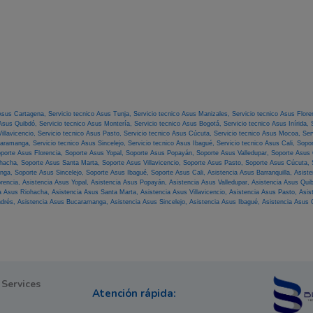
 Asus Cartagena,
Servicio tecnico Asus Tunja,
Servicio tecnico Asus Manizales,
Servicio tecnico Asus Flore
 Asus Quibdó,
Servicio tecnico Asus Montería,
Servicio tecnico Asus Bogotá,
Servicio tecnico Asus Inírida,
illavicencio,
Servicio tecnico Asus Pasto,
Servicio tecnico Asus Cúcuta,
Servicio tecnico Asus Mocoa,
Ser
ucaramanga,
Servicio tecnico Asus Sincelejo,
Servicio tecnico Asus Ibagué,
Servicio tecnico Asus Cali,
Sopor
porte Asus Florencia,
Soporte Asus Yopal,
Soporte Asus Popayán,
Soporte Asus Valledupar,
Soporte Asus
ohacha,
Soporte Asus Santa Marta,
Soporte Asus Villavicencio,
Soporte Asus Pasto,
Soporte Asus Cúcuta,
anga,
Soporte Asus Sincelejo,
Soporte Asus Ibagué,
Soporte Asus Cali,
Asistencia Asus Barranquilla,
Asist
orencia,
Asistencia Asus Yopal,
Asistencia Asus Popayán,
Asistencia Asus Valledupar,
Asistencia Asus Qui
ia Asus Riohacha,
Asistencia Asus Santa Marta,
Asistencia Asus Villavicencio,
Asistencia Asus Pasto,
Asis
ndrés,
Asistencia Asus Bucaramanga,
Asistencia Asus Sincelejo,
Asistencia Asus Ibagué,
Asistencia Asus C
 Services
Atención rápida: