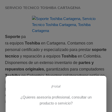
SERVICIO TECNICO TOSHIBA CARTAGENA
Soporte
pa
ra equipos
Toshiba
en Cartagena. Contamos con
personal certificado y especializado para prestar
soporte
tecnico
y reparación a equipos
Toshiba
en Colombia.
Disponemos de un extenso inventario de
partes y
repuestos originales,
garantizados para computadores
Toshiba
en Colombia. Nuestros colaboradores están en
la capacidad de instalar, configurar o reparar cualquier
¡Hola!
parte de un computador
Toshiba
. Adicional si parte no
esta disponible en el país, es posible solicitarla bajo
¿Quieres asesoría profesional, consultar un
importación.
producto o servicio?