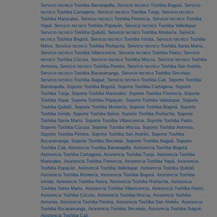
Servicio tecnico Toshiba Barranquilla,
Servicio tecnico Toshiba Bogotá,
Servicio
tecnico Toshiba Cartagena,
Servicio tecnico Toshiba Tunja,
Servicio tecnico
Toshiba Manizales,
Servicio tecnico Toshiba Florencia,
Servicio tecnico Toshiba
Yopal,
Servicio tecnico Toshiba Popayán,
Servicio tecnico Toshiba Valledupar,
Servicio tecnico Toshiba Quibdó,
Servicio tecnico Toshiba Montería,
Servicio
tecnico Toshiba Bogotá,
Servicio tecnico Toshiba Inírida,
Servicio tecnico Toshiba
Neiva,
Servicio tecnico Toshiba Riohacha,
Servicio tecnico Toshiba Santa Marta,
Servicio tecnico Toshiba Villavicencio,
Servicio tecnico Toshiba Pasto,
Servicio
tecnico Toshiba Cúcuta,
Servicio tecnico Toshiba Mocoa,
Servicio tecnico Toshiba
Armenia,
Servicio tecnico Toshiba Pereira,
Servicio tecnico Toshiba San Andrés,
Servicio tecnico Toshiba Bucaramanga,
Servicio tecnico Toshiba Sincelejo,
Servicio tecnico Toshiba Ibagué,
Servicio tecnico Toshiba Cali,
Soporte Toshiba
Barranquilla,
Soporte Toshiba Bogotá,
Soporte Toshiba Cartagena,
Soporte
Toshiba Tunja,
Soporte Toshiba Manizales,
Soporte Toshiba Florencia,
Soporte
Toshiba Yopal,
Soporte Toshiba Popayán,
Soporte Toshiba Valledupar,
Soporte
Toshiba Quibdó,
Soporte Toshiba Montería,
Soporte Toshiba Bogotá,
Soporte
Toshiba Inírida,
Soporte Toshiba Neiva,
Soporte Toshiba Riohacha,
Soporte
Toshiba Santa Marta,
Soporte Toshiba Villavicencio,
Soporte Toshiba Pasto,
Soporte Toshiba Cúcuta,
Soporte Toshiba Mocoa,
Soporte Toshiba Armenia,
Soporte Toshiba Pereira,
Soporte Toshiba San Andrés,
Soporte Toshiba
Bucaramanga,
Soporte Toshiba Sincelejo,
Soporte Toshiba Ibagué,
Soporte
Toshiba Cali,
Asistencia Toshiba Barranquilla,
Asistencia Toshiba Bogotá,
Asistencia Toshiba Cartagena,
Asistencia Toshiba Tunja,
Asistencia Toshiba
Manizales,
Asistencia Toshiba Florencia,
Asistencia Toshiba Yopal,
Asistencia
Toshiba Popayán,
Asistencia Toshiba Valledupar,
Asistencia Toshiba Quibdó,
Asistencia Toshiba Montería,
Asistencia Toshiba Bogotá,
Asistencia Toshiba
Inírida,
Asistencia Toshiba Neiva,
Asistencia Toshiba Riohacha,
Asistencia
Toshiba Santa Marta,
Asistencia Toshiba Villavicencio,
Asistencia Toshiba Pasto,
Asistencia Toshiba Cúcuta,
Asistencia Toshiba Mocoa,
Asistencia Toshiba
Armenia,
Asistencia Toshiba Pereira,
Asistencia Toshiba San Andrés,
Asistencia
Toshiba Bucaramanga,
Asistencia Toshiba Sincelejo,
Asistencia Toshiba Ibagué,
Asistencia Toshiba Cali,