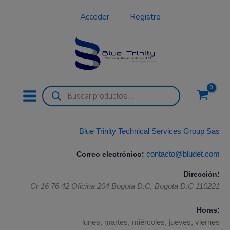
Ir
Acceder
Registro
al
contenido
Búsqueda
de
productos
Blue Trinity Technical Services Group Sas
Correo electrónico:
contacto@bludet.com
Dirección:
Cr 16 76 42 Oficina 204
Bogota D.C
,
Bogota D.C
110221
Horas:
lunes, martes, miércoles, jueves, viernes