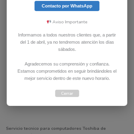
Contacto por WhatsApp
Aviso Importante
DIAGNOSTICO TOSHIBA COMPLETAMENTE GRATIS
Informamos a todos nuestros clientes que, a partir
En Bludet el diagnostico o la revisión no tiene ningún
del 1 de abril, ya no tendremos atención los días
costo, revisamos su computador
Toshiba
GRATIS.
sábados.
Ponemos a su disposición un equipo de profesionales e
infraestructura para revisar, diagnosticar y/o reparar
Agradecemos su comprensión y confianza.
cualquier dispositivo
Toshiba
Estamos comprometidos en seguir brindándoles el
CONTACTA A UN ASESOR DE SERVICIO PARA MAS
mejor servicio dentro de este nuevo horario.
INFORMACION
Cerrar
Contacto
Tienda Bludet
Tickets
Servicio tecnico para computadores Toshiba de