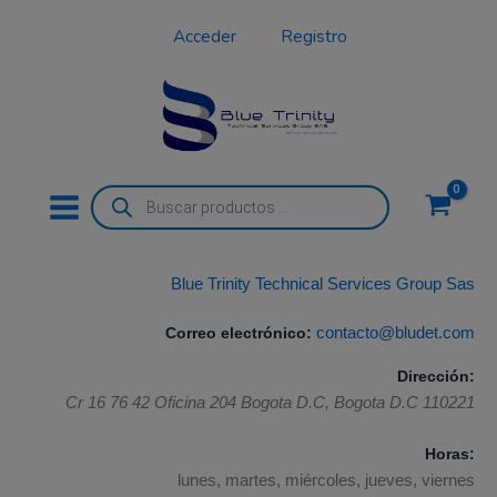
Ir
Acceder
Registro
al
contenido
Búsqueda
de
productos
Blue Trinity Technical Services Group Sas
Correo electrónico:
contacto@bludet.com
Dirección:
Cr 16 76 42 Oficina 204
Bogota D.C
,
Bogota D.C
110221
Horas:
lunes, martes, miércoles, jueves, viernes