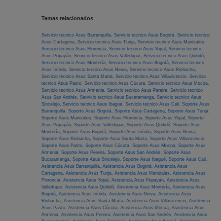
Temas relacionados
Servicio tecnico Asus Barranquilla,
Servicio tecnico Asus Bogotá,
Servicio tecnico
Asus Cartagena,
Servicio tecnico Asus Tunja,
Servicio tecnico Asus Manizales,
Servicio tecnico Asus Florencia,
Servicio tecnico Asus Yopal,
Servicio tecnico
Asus Popayán,
Servicio tecnico Asus Valledupar,
Servicio tecnico Asus Quibdó,
Servicio tecnico Asus Montería,
Servicio tecnico Asus Bogotá,
Servicio tecnico
Asus Inírida,
Servicio tecnico Asus Neiva,
Servicio tecnico Asus Riohacha,
Servicio tecnico Asus Santa Marta,
Servicio tecnico Asus Villavicencio,
Servicio
tecnico Asus Pasto,
Servicio tecnico Asus Cúcuta,
Servicio tecnico Asus Mocoa,
Servicio tecnico Asus Armenia,
Servicio tecnico Asus Pereira,
Servicio tecnico
Asus San Andrés,
Servicio tecnico Asus Bucaramanga,
Servicio tecnico Asus
Sincelejo,
Servicio tecnico Asus Ibagué,
Servicio tecnico Asus Cali,
Soporte Asus
Barranquilla,
Soporte Asus Bogotá,
Soporte Asus Cartagena,
Soporte Asus Tunja,
Soporte Asus Manizales,
Soporte Asus Florencia,
Soporte Asus Yopal,
Soporte
Asus Popayán,
Soporte Asus Valledupar,
Soporte Asus Quibdó,
Soporte Asus
Montería,
Soporte Asus Bogotá,
Soporte Asus Inírida,
Soporte Asus Neiva,
Soporte Asus Riohacha,
Soporte Asus Santa Marta,
Soporte Asus Villavicencio,
Soporte Asus Pasto,
Soporte Asus Cúcuta,
Soporte Asus Mocoa,
Soporte Asus
Armenia,
Soporte Asus Pereira,
Soporte Asus San Andrés,
Soporte Asus
Bucaramanga,
Soporte Asus Sincelejo,
Soporte Asus Ibagué,
Soporte Asus Cali,
Asistencia Asus Barranquilla,
Asistencia Asus Bogotá,
Asistencia Asus
Cartagena,
Asistencia Asus Tunja,
Asistencia Asus Manizales,
Asistencia Asus
Florencia,
Asistencia Asus Yopal,
Asistencia Asus Popayán,
Asistencia Asus
Valledupar,
Asistencia Asus Quibdó,
Asistencia Asus Montería,
Asistencia Asus
Bogotá,
Asistencia Asus Inírida,
Asistencia Asus Neiva,
Asistencia Asus
Riohacha,
Asistencia Asus Santa Marta,
Asistencia Asus Villavicencio,
Asistencia
Asus Pasto,
Asistencia Asus Cúcuta,
Asistencia Asus Mocoa,
Asistencia Asus
Armenia,
Asistencia Asus Pereira,
Asistencia Asus San Andrés,
Asistencia Asus