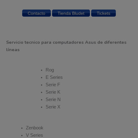
Contacto
Tienda Bludet
Tickets
Servicio tecnico para computadores Asus de diferentes
líneas
Rog
E Series
Serie F
Serie K
Serie N
Serie X
Zenbook
V Series