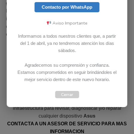
garantizados para computadores
Asus
en Colombia.
Contacto por WhatsApp
Nuestros colaboradores están en la capacidad de
instalar, configurar o reparar cualquier parte de un
Aviso Importante
computador
Asus
. Adicional si parte no esta disponible
en el país, es posible solicitarla bajo importación.
Informamos a todos nuestros clientes que, a partir
del 1 de abril, ya no tendremos atención los días
sábados.
Agradecemos su comprensión y confianza.
DIAGNOSTICO ASUS COMPLETAMENTE GRATIS
Estamos comprometidos en seguir brindándoles el
mejor servicio dentro de este nuevo horario.
En Bludet el diagnostico o la revisión no tiene ningún
costo, revisamos su computador
Asus
GRATIS.
Cerrar
Ponemos a su disposición un equipo de profesionales e
infraestructura para revisar, diagnosticar y/o reparar
cualquier dispositivo
Asus
CONTACTA A UN ASESOR DE SERVICIO PARA MAS
INFORMACION