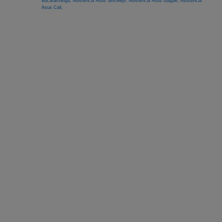
Bucaramanga,
Asistencia Asus Sincelejo,
Asistencia Asus Ibagué,
Asistencia
Asus Cali,