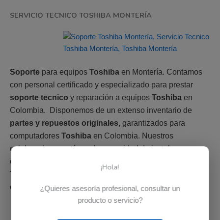
SERVICIO TECNICO TOSHIBA MONTERÍA
Soporte
para equipos
Toshiba
en Montería. Contamos
con personal certificado y especializado para prestar
soporte tecnico
y reparación a equipos
Toshiba
en
Colombia. Disponemos de un extenso inventario de
partes y repuestos originales,
garantizados para
computadores
Toshiba
en Colombia. Nuestros
colaboradores están en la capacidad de instalar,
configurar o reparar cualquier parte de un computador
¡Hola!
Toshiba
. Adicional si parte no esta disponible en el país,
es posible solicitarla bajo importación.
¿Quieres asesoría profesional, consultar un
producto o servicio?