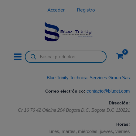
Ir
Acceder
Registro
al
contenido
Búsqueda
de
productos
Blue Trinity Technical Services Group Sas
Correo electrónico:
contacto@bludet.com
Dirección:
Cr 16 76 42 Oficina 204
Bogota D.C
,
Bogota D.C
110221
Horas:
lunes, martes, miércoles, jueves, viernes