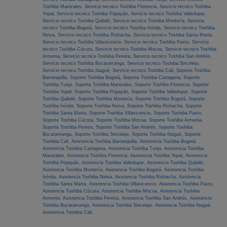
Toshiba Manizales,
Servicio tecnico Toshiba Florencia,
Servicio tecnico Toshiba
Yopal,
Servicio tecnico Toshiba Popayán,
Servicio tecnico Toshiba Valledupar,
Servicio tecnico Toshiba Quibdó,
Servicio tecnico Toshiba Montería,
Servicio
tecnico Toshiba Bogotá,
Servicio tecnico Toshiba Inírida,
Servicio tecnico Toshiba
Neiva,
Servicio tecnico Toshiba Riohacha,
Servicio tecnico Toshiba Santa Marta,
Servicio tecnico Toshiba Villavicencio,
Servicio tecnico Toshiba Pasto,
Servicio
tecnico Toshiba Cúcuta,
Servicio tecnico Toshiba Mocoa,
Servicio tecnico Toshiba
Armenia,
Servicio tecnico Toshiba Pereira,
Servicio tecnico Toshiba San Andrés,
Servicio tecnico Toshiba Bucaramanga,
Servicio tecnico Toshiba Sincelejo,
Servicio tecnico Toshiba Ibagué,
Servicio tecnico Toshiba Cali,
Soporte Toshiba
Barranquilla,
Soporte Toshiba Bogotá,
Soporte Toshiba Cartagena,
Soporte
Toshiba Tunja,
Soporte Toshiba Manizales,
Soporte Toshiba Florencia,
Soporte
Toshiba Yopal,
Soporte Toshiba Popayán,
Soporte Toshiba Valledupar,
Soporte
Toshiba Quibdó,
Soporte Toshiba Montería,
Soporte Toshiba Bogotá,
Soporte
Toshiba Inírida,
Soporte Toshiba Neiva,
Soporte Toshiba Riohacha,
Soporte
Toshiba Santa Marta,
Soporte Toshiba Villavicencio,
Soporte Toshiba Pasto,
Soporte Toshiba Cúcuta,
Soporte Toshiba Mocoa,
Soporte Toshiba Armenia,
Soporte Toshiba Pereira,
Soporte Toshiba San Andrés,
Soporte Toshiba
Bucaramanga,
Soporte Toshiba Sincelejo,
Soporte Toshiba Ibagué,
Soporte
Toshiba Cali,
Asistencia Toshiba Barranquilla,
Asistencia Toshiba Bogotá,
Asistencia Toshiba Cartagena,
Asistencia Toshiba Tunja,
Asistencia Toshiba
Manizales,
Asistencia Toshiba Florencia,
Asistencia Toshiba Yopal,
Asistencia
Toshiba Popayán,
Asistencia Toshiba Valledupar,
Asistencia Toshiba Quibdó,
Asistencia Toshiba Montería,
Asistencia Toshiba Bogotá,
Asistencia Toshiba
Inírida,
Asistencia Toshiba Neiva,
Asistencia Toshiba Riohacha,
Asistencia
Toshiba Santa Marta,
Asistencia Toshiba Villavicencio,
Asistencia Toshiba Pasto,
Asistencia Toshiba Cúcuta,
Asistencia Toshiba Mocoa,
Asistencia Toshiba
Armenia,
Asistencia Toshiba Pereira,
Asistencia Toshiba San Andrés,
Asistencia
Toshiba Bucaramanga,
Asistencia Toshiba Sincelejo,
Asistencia Toshiba Ibagué,
Asistencia Toshiba Cali,