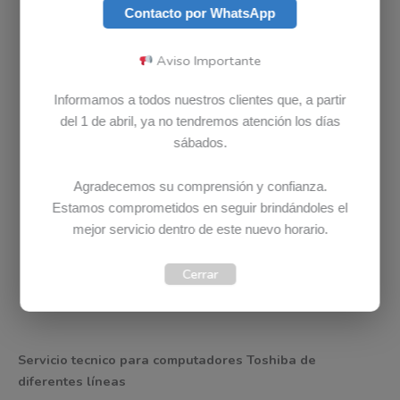
Contacto por WhatsApp
DIAGNOSTICO TOSHIBA COMPLETAMENTE GRATIS
Aviso Importante
En Bludet el diagnostico o la revisión no tiene ningún
Informamos a todos nuestros clientes que, a partir
costo, revisamos su computador
Toshiba
GRATIS.
del 1 de abril, ya no tendremos atención los días
Ponemos a su disposición un equipo de profesionales e
sábados.
infraestructura para revisar, diagnosticar y/o reparar
cualquier dispositivo
Toshiba
Agradecemos su comprensión y confianza.
CONTACTA A UN ASESOR DE SERVICIO PARA MAS
Estamos comprometidos en seguir brindándoles el
INFORMACION
mejor servicio dentro de este nuevo horario.
Cerrar
Contacto
Tienda Bludet
Tickets
Servicio tecnico para computadores Toshiba de
diferentes líneas