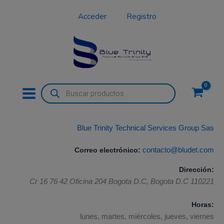
Ir
Acceder
Registro
al
contenido
Búsqueda
de
productos
Blue Trinity Technical Services Group Sas
Correo electrónico:
contacto@bludet.com
Dirección:
Cr 16 76 42 Oficina 204
Bogota D.C
,
Bogota D.C
110221
Horas:
lunes, martes, miércoles, jueves, viernes