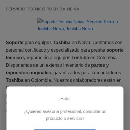
SERVICIO TECNICO TOSHIBA NEIVA
Soporte
para equipos
Toshiba
en Neiva. Contamos con
personal certificado y especializado para prestar
soporte
tecnico
y reparación a equipos
Toshiba
en Colombia.
Disponemos de un extenso inventario de
partes y
repuestos originales,
garantizados para computadores
Toshiba
en Colombia. Nuestros colaboradores están en
la capacidad de instalar, configurar o reparar cualquier
parte de un computador
Toshiba
. Adicional si parte no
¡Hola!
esta disponible en el país, es posible solicitarla bajo
importación.
¿Quieres asesoría profesional, consultar un
producto o servicio?