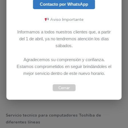
Contacto por WhatsApp
DIAGNOSTICO TOSHIBA COMPLETAMENTE GRATIS
Aviso Importante
En Bludet el diagnostico o la revisión no tiene ningún
Informamos a todos nuestros clientes que, a partir
costo, revisamos su computador
Toshiba
GRATIS.
del 1 de abril, ya no tendremos atención los días
Ponemos a su disposición un equipo de profesionales e
sábados.
infraestructura para revisar, diagnosticar y/o reparar
cualquier dispositivo
Toshiba
Agradecemos su comprensión y confianza.
CONTACTA A UN ASESOR DE SERVICIO PARA MAS
Estamos comprometidos en seguir brindándoles el
INFORMACION
mejor servicio dentro de este nuevo horario.
Cerrar
Contacto
Tienda Bludet
Tickets
Servicio tecnico para computadores Toshiba de
diferentes líneas