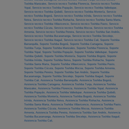
Toshiba Manizales,
Servicio tecnico Toshiba Florencia,
Servicio tecnico Toshiba
Yopal,
Servicio tecnico Toshiba Popayán,
Servicio tecnico Toshiba Valledupar,
Servicio tecnico Toshiba Quibdó,
Servicio tecnico Toshiba Montería,
Servicio
tecnico Toshiba Bogotá,
Servicio tecnico Toshiba Inírida,
Servicio tecnico Toshiba
Neiva,
Servicio tecnico Toshiba Riohacha,
Servicio tecnico Toshiba Santa Marta,
Servicio tecnico Toshiba Villavicencio,
Servicio tecnico Toshiba Pasto,
Servicio
tecnico Toshiba Cúcuta,
Servicio tecnico Toshiba Mocoa,
Servicio tecnico Toshiba
Armenia,
Servicio tecnico Toshiba Pereira,
Servicio tecnico Toshiba San Andrés,
Servicio tecnico Toshiba Bucaramanga,
Servicio tecnico Toshiba Sincelejo,
Servicio tecnico Toshiba Ibagué,
Servicio tecnico Toshiba Cali,
Soporte Toshiba
Barranquilla,
Soporte Toshiba Bogotá,
Soporte Toshiba Cartagena,
Soporte
Toshiba Tunja,
Soporte Toshiba Manizales,
Soporte Toshiba Florencia,
Soporte
Toshiba Yopal,
Soporte Toshiba Popayán,
Soporte Toshiba Valledupar,
Soporte
Toshiba Quibdó,
Soporte Toshiba Montería,
Soporte Toshiba Bogotá,
Soporte
Toshiba Inírida,
Soporte Toshiba Neiva,
Soporte Toshiba Riohacha,
Soporte
Toshiba Santa Marta,
Soporte Toshiba Villavicencio,
Soporte Toshiba Pasto,
Soporte Toshiba Cúcuta,
Soporte Toshiba Mocoa,
Soporte Toshiba Armenia,
Soporte Toshiba Pereira,
Soporte Toshiba San Andrés,
Soporte Toshiba
Bucaramanga,
Soporte Toshiba Sincelejo,
Soporte Toshiba Ibagué,
Soporte
Toshiba Cali,
Asistencia Toshiba Barranquilla,
Asistencia Toshiba Bogotá,
Asistencia Toshiba Cartagena,
Asistencia Toshiba Tunja,
Asistencia Toshiba
Manizales,
Asistencia Toshiba Florencia,
Asistencia Toshiba Yopal,
Asistencia
Toshiba Popayán,
Asistencia Toshiba Valledupar,
Asistencia Toshiba Quibdó,
Asistencia Toshiba Montería,
Asistencia Toshiba Bogotá,
Asistencia Toshiba
Inírida,
Asistencia Toshiba Neiva,
Asistencia Toshiba Riohacha,
Asistencia
Toshiba Santa Marta,
Asistencia Toshiba Villavicencio,
Asistencia Toshiba Pasto,
Asistencia Toshiba Cúcuta,
Asistencia Toshiba Mocoa,
Asistencia Toshiba
Armenia,
Asistencia Toshiba Pereira,
Asistencia Toshiba San Andrés,
Asistencia
Toshiba Bucaramanga,
Asistencia Toshiba Sincelejo,
Asistencia Toshiba Ibagué,
Asistencia Toshiba Cali,