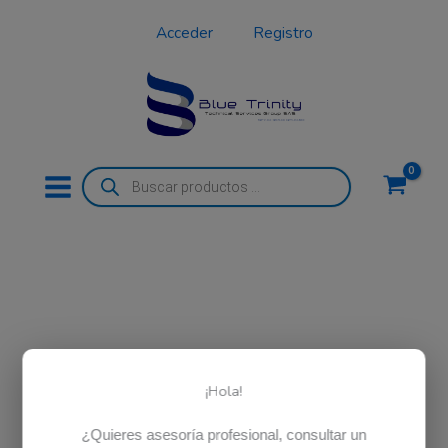
Ir
Acceder
Registro
al
contenido
Búsqueda
de
productos
¡Hola!
¿Quieres asesoría profesional, consultar un