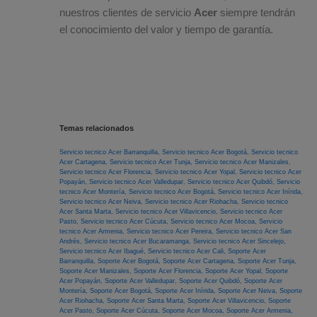
nuestros clientes de servicio
Acer
siempre tendrán
el conocimiento del valor y tiempo de garantía.
Temas relacionados
Servicio tecnico Acer Barranquilla,
Servicio tecnico Acer Bogotá,
Servicio tecnico
Acer Cartagena,
Servicio tecnico Acer Tunja,
Servicio tecnico Acer Manizales,
Servicio tecnico Acer Florencia,
Servicio tecnico Acer Yopal,
Servicio tecnico Acer
Popayán,
Servicio tecnico Acer Valledupar,
Servicio tecnico Acer Quibdó,
Servicio
tecnico Acer Montería,
Servicio tecnico Acer Bogotá,
Servicio tecnico Acer Inírida,
Servicio tecnico Acer Neiva,
Servicio tecnico Acer Riohacha,
Servicio tecnico
Acer Santa Marta,
Servicio tecnico Acer Villavicencio,
Servicio tecnico Acer
Pasto,
Servicio tecnico Acer Cúcuta,
Servicio tecnico Acer Mocoa,
Servicio
tecnico Acer Armenia,
Servicio tecnico Acer Pereira,
Servicio tecnico Acer San
Andrés,
Servicio tecnico Acer Bucaramanga,
Servicio tecnico Acer Sincelejo,
Servicio tecnico Acer Ibagué,
Servicio tecnico Acer Cali,
Soporte Acer
Barranquilla,
Soporte Acer Bogotá,
Soporte Acer Cartagena,
Soporte Acer Tunja,
Soporte Acer Manizales,
Soporte Acer Florencia,
Soporte Acer Yopal,
Soporte
Acer Popayán,
Soporte Acer Valledupar,
Soporte Acer Quibdó,
Soporte Acer
Montería,
Soporte Acer Bogotá,
Soporte Acer Inírida,
Soporte Acer Neiva,
Soporte
Acer Riohacha,
Soporte Acer Santa Marta,
Soporte Acer Villavicencio,
Soporte
Acer Pasto,
Soporte Acer Cúcuta,
Soporte Acer Mocoa,
Soporte Acer Armenia,