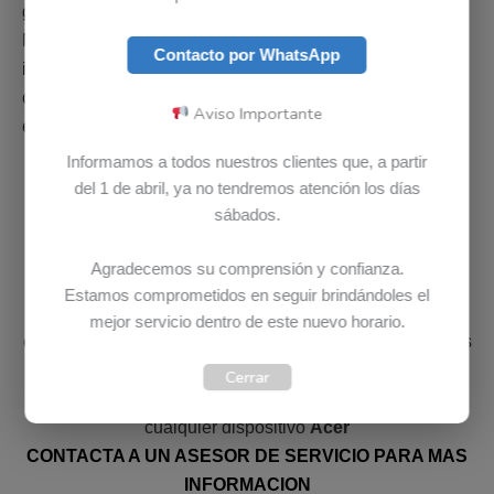
garantizados para computadores
Acer
en Colombia.
Nuestros colaboradores están en la capacidad de
Contacto por WhatsApp
instalar, configurar o reparar cualquier parte de un
computador
Acer
. Adicional si parte no esta disponible
Aviso Importante
en el país, es posible solicitarla bajo importación.
Informamos a todos nuestros clientes que, a partir
del 1 de abril, ya no tendremos atención los días
sábados.
DIAGNOSTICO ACER COMPLETAMENTE GRATIS
Agradecemos su comprensión y confianza.
Estamos comprometidos en seguir brindándoles el
En Bludet el diagnostico o la revisión no tiene ningún
mejor servicio dentro de este nuevo horario.
costo, revisamos su computador
Acer
GRATIS. Ponemos
a su disposición un equipo de profesionales e
Cerrar
infraestructura para revisar, diagnosticar y/o reparar
cualquier dispositivo
Acer
CONTACTA A UN ASESOR DE SERVICIO PARA MAS
INFORMACION