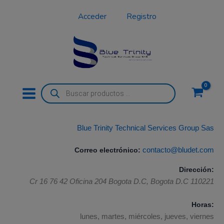
Ir
Acceder
Registro
al
contenido
Búsqueda
de
productos
Blue Trinity Technical Services Group Sas
Correo electrónico:
contacto@bludet.com
Dirección:
Cr 16 76 42 Oficina 204
Bogota D.C
,
Bogota D.C
110221
Horas:
lunes, martes, miércoles, jueves, viernes