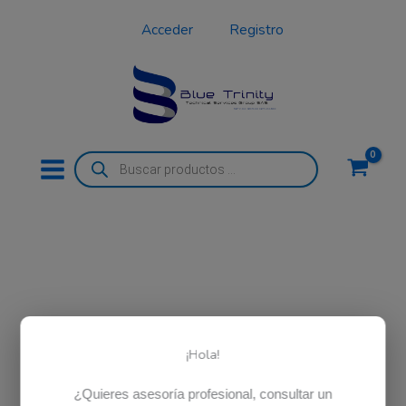
Ir
Acceder
Registro
al
contenido
Búsqueda
de
productos
¡Hola!
¿Quieres asesoría profesional, consultar un