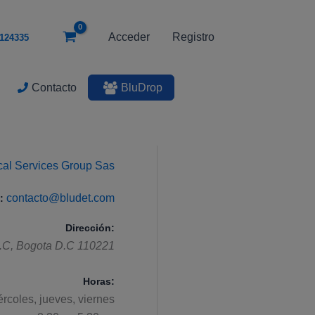
Acceder
Registro
124335
Contacto
BluDrop
ical Services Group Sas
contacto@bludet.com
:
Dirección:
.C
,
Bogota D.C
110221
Horas:
ércoles, jueves, viernes