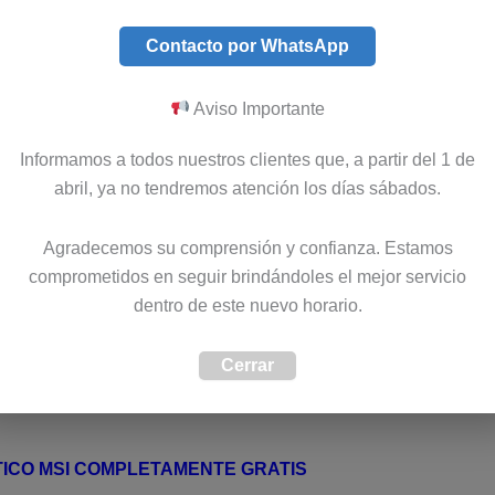
Contacto por WhatsApp
Aviso Importante
Informamos a todos nuestros clientes que, a partir del 1 de
onal certificado y especializado para
abril, ya no tendremos atención los días sábados.
lombia. Disponemos de un extenso
s para computadores
Msi
en Colombia.
Agradecemos su comprensión y confianza. Estamos
configurar o reparar cualquier parte de
comprometidos en seguir brindándoles el mejor servicio
 el país, es posible solicitarla bajo
dentro de este nuevo horario.
Cerrar
ICO MSI COMPLETAMENTE GRATIS