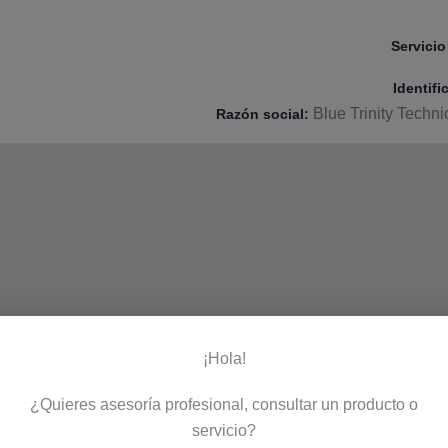
Servicio 
Identifi
Blue Trinity Techn
Razón social:
¡Hola!
¿Quieres asesoría profesional, consultar un producto o
servicio?