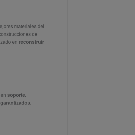
jores materiales del
construcciones de
lizado en
reconstruir
s en
soporte,
y
garantizados.