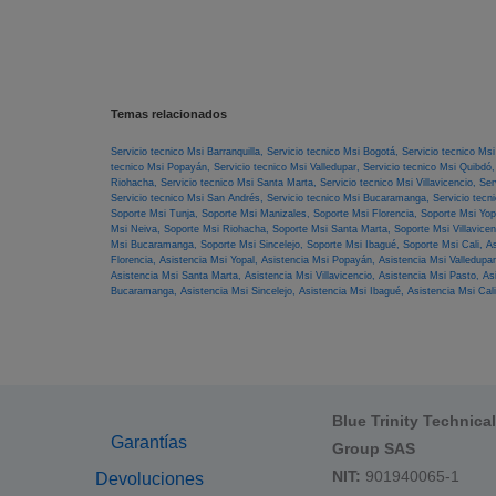
Temas relacionados
Servicio tecnico Msi Barranquilla,
Servicio tecnico Msi Bogotá,
Servicio tecnico Ms
tecnico Msi Popayán,
Servicio tecnico Msi Valledupar,
Servicio tecnico Msi Quibdó
Riohacha,
Servicio tecnico Msi Santa Marta,
Servicio tecnico Msi Villavicencio,
Ser
Servicio tecnico Msi San Andrés,
Servicio tecnico Msi Bucaramanga,
Servicio tecn
Soporte Msi Tunja,
Soporte Msi Manizales,
Soporte Msi Florencia,
Soporte Msi Yop
Msi Neiva,
Soporte Msi Riohacha,
Soporte Msi Santa Marta,
Soporte Msi Villavice
Msi Bucaramanga,
Soporte Msi Sincelejo,
Soporte Msi Ibagué,
Soporte Msi Cali,
As
Florencia,
Asistencia Msi Yopal,
Asistencia Msi Popayán,
Asistencia Msi Valledupa
Asistencia Msi Santa Marta,
Asistencia Msi Villavicencio,
Asistencia Msi Pasto,
As
Bucaramanga,
Asistencia Msi Sincelejo,
Asistencia Msi Ibagué,
Asistencia Msi Cali
Blue Trinity Technica
Garantías
Group SAS
NIT:
901940065-1
Devoluciones