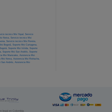
vicio tecnico Msi Yopal,
Servicio
Msi Neiva,
Servicio tecnico Msi
menia,
Servicio tecnico Msi Pereira,
Msi Bogotá,
Soporte Msi Cartagena,
 Bogotá,
Soporte Msi Inírida,
Soporte
ra,
Soporte Msi San Andrés,
Soporte
cia Msi Manizales,
Asistencia Msi
a Msi Neiva,
Asistencia Msi Riohacha,
i San Andrés,
Asistencia Msi
n legal en Colombia