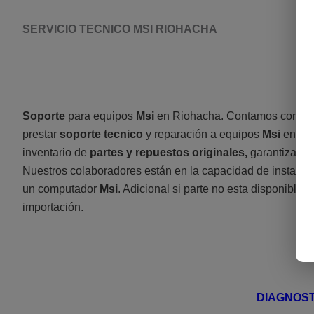
SERVICIO TECNICO MSI RIOHACHA
Soporte
para equipos
Msi
en Riohacha. Contamos con pers
prestar
soporte tecnico
y reparación a equipos
Msi
en Co
inventario de
partes y repuestos originales,
garantizado
Nuestros colaboradores están en la capacidad de instalar, 
un computador
Msi
. Adicional si parte no esta disponible en
importación.
DIAGNOST