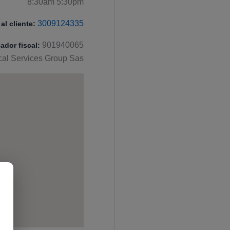
8:30am 5:30pm
3009124335
al cliente:
901940065
cador fiscal:
ical Services Group Sas