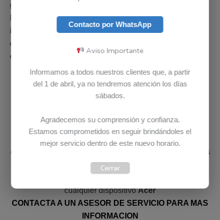
garantizados para computadores
Acer
en Colombia.
Nuestros colaboradores están en la capacidad de
Contacto por WhatsApp
instalar, configurar o reparar cualquier parte de un
computador
Acer
. Adicional si parte no esta disponible
Aviso Importante
en el país, es posible solicitarla bajo importación.
Informamos a todos nuestros clientes que, a partir
del 1 de abril, ya no tendremos atención los días
sábados.
DIAGNOSTICO ACER COMPLETAMENTE GRATIS
Agradecemos su comprensión y confianza.
Estamos comprometidos en seguir brindándoles el
En Bludet el diagnostico o la revisión no tiene ningún
mejor servicio dentro de este nuevo horario.
costo, revisamos su computador
Acer
GRATIS. Ponemos
a su disposición un equipo de profesionales e
Cerrar
infraestructura para revisar, diagnosticar y/o reparar
cualquier dispositivo
Acer
CONTACTA A UN ASESOR DE SERVICIO PARA MAS
INFORMACION