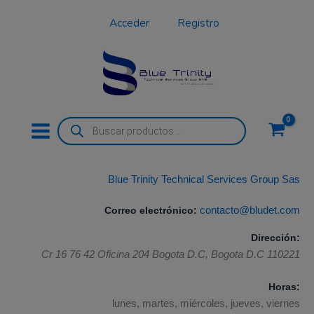
Ir
Acceder
Registro
al
contenido
Búsqueda
de
productos
Blue Trinity Technical Services Group Sas
Correo electrónico:
contacto@bludet.com
Dirección:
Cr 16 76 42 Oficina 204
Bogota D.C
,
Bogota D.C
110221
Horas:
lunes, martes, miércoles, jueves, viernes