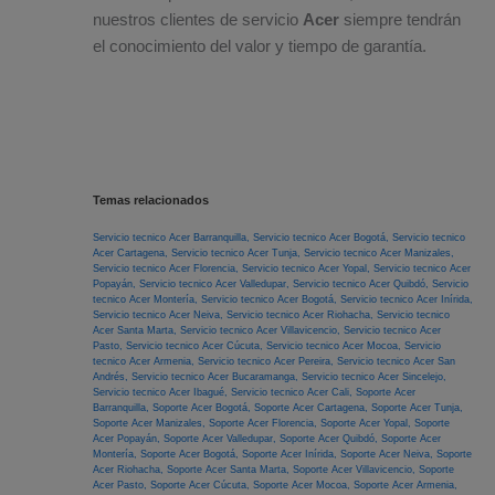
nuestros clientes de servicio
Acer
siempre tendrán
el conocimiento del valor y tiempo de garantía.
Temas relacionados
Servicio tecnico Acer Barranquilla,
Servicio tecnico Acer Bogotá,
Servicio tecnico
Acer Cartagena,
Servicio tecnico Acer Tunja,
Servicio tecnico Acer Manizales,
Servicio tecnico Acer Florencia,
Servicio tecnico Acer Yopal,
Servicio tecnico Acer
Popayán,
Servicio tecnico Acer Valledupar,
Servicio tecnico Acer Quibdó,
Servicio
tecnico Acer Montería,
Servicio tecnico Acer Bogotá,
Servicio tecnico Acer Inírida,
Servicio tecnico Acer Neiva,
Servicio tecnico Acer Riohacha,
Servicio tecnico
Acer Santa Marta,
Servicio tecnico Acer Villavicencio,
Servicio tecnico Acer
Pasto,
Servicio tecnico Acer Cúcuta,
Servicio tecnico Acer Mocoa,
Servicio
tecnico Acer Armenia,
Servicio tecnico Acer Pereira,
Servicio tecnico Acer San
Andrés,
Servicio tecnico Acer Bucaramanga,
Servicio tecnico Acer Sincelejo,
Servicio tecnico Acer Ibagué,
Servicio tecnico Acer Cali,
Soporte Acer
Barranquilla,
Soporte Acer Bogotá,
Soporte Acer Cartagena,
Soporte Acer Tunja,
Soporte Acer Manizales,
Soporte Acer Florencia,
Soporte Acer Yopal,
Soporte
Acer Popayán,
Soporte Acer Valledupar,
Soporte Acer Quibdó,
Soporte Acer
Montería,
Soporte Acer Bogotá,
Soporte Acer Inírida,
Soporte Acer Neiva,
Soporte
Acer Riohacha,
Soporte Acer Santa Marta,
Soporte Acer Villavicencio,
Soporte
Acer Pasto,
Soporte Acer Cúcuta,
Soporte Acer Mocoa,
Soporte Acer Armenia,