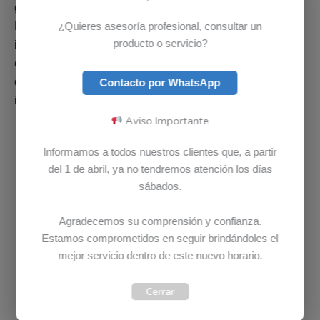
garantizados para computadores
Lenovo
en Colombia.
Nuestros colaboradores están en la capacidad de
¿Quieres asesoría profesional, consultar un
producto o servicio?
instalar, configurar o reparar cualquier parte de un
computador
Lenovo
. Adicional si parte no esta
disponible en el país, es posible solicitarla bajo
Contacto por WhatsApp
importación.
Aviso Importante
Informamos a todos nuestros clientes que, a partir
del 1 de abril, ya no tendremos atención los días
sábados.
DIAGNOSTICO LENOVO COMPLETAMENTE GRATIS
En Bludet el diagnostico o la revisión no tiene ningún
Agradecemos su comprensión y confianza.
Estamos comprometidos en seguir brindándoles el
costo, revisamos su computador
Lenovo
GRATIS.
mejor servicio dentro de este nuevo horario.
Ponemos a su disposición un equipo de profesionales e
infraestructura para revisar, diagnosticar y/o reparar
Cerrar
cualquier dispositivo
Lenovo
CONTACTA A UN ASESOR DE SERVICIO PARA MAS