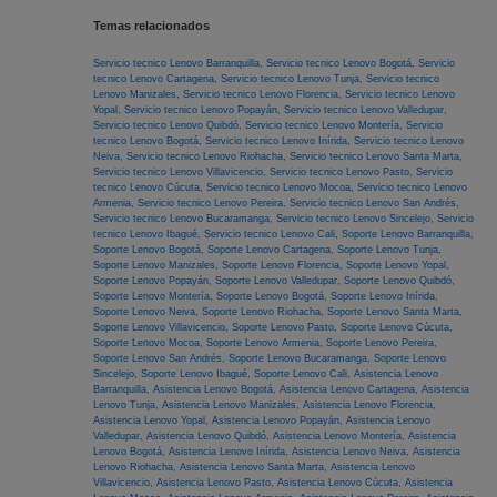
Temas relacionados
Servicio tecnico Lenovo Barranquilla,
Servicio tecnico Lenovo Bogotá,
Servicio
tecnico Lenovo Cartagena,
Servicio tecnico Lenovo Tunja,
Servicio tecnico
Lenovo Manizales,
Servicio tecnico Lenovo Florencia,
Servicio tecnico Lenovo
Yopal,
Servicio tecnico Lenovo Popayán,
Servicio tecnico Lenovo Valledupar,
Servicio tecnico Lenovo Quibdó,
Servicio tecnico Lenovo Montería,
Servicio
tecnico Lenovo Bogotá,
Servicio tecnico Lenovo Inírida,
Servicio tecnico Lenovo
Neiva,
Servicio tecnico Lenovo Riohacha,
Servicio tecnico Lenovo Santa Marta,
Servicio tecnico Lenovo Villavicencio,
Servicio tecnico Lenovo Pasto,
Servicio
tecnico Lenovo Cúcuta,
Servicio tecnico Lenovo Mocoa,
Servicio tecnico Lenovo
Armenia,
Servicio tecnico Lenovo Pereira,
Servicio tecnico Lenovo San Andrés,
Servicio tecnico Lenovo Bucaramanga,
Servicio tecnico Lenovo Sincelejo,
Servicio
tecnico Lenovo Ibagué,
Servicio tecnico Lenovo Cali,
Soporte Lenovo Barranquilla,
Soporte Lenovo Bogotá,
Soporte Lenovo Cartagena,
Soporte Lenovo Tunja,
Soporte Lenovo Manizales,
Soporte Lenovo Florencia,
Soporte Lenovo Yopal,
Soporte Lenovo Popayán,
Soporte Lenovo Valledupar,
Soporte Lenovo Quibdó,
Soporte Lenovo Montería,
Soporte Lenovo Bogotá,
Soporte Lenovo Inírida,
Soporte Lenovo Neiva,
Soporte Lenovo Riohacha,
Soporte Lenovo Santa Marta,
Soporte Lenovo Villavicencio,
Soporte Lenovo Pasto,
Soporte Lenovo Cúcuta,
Soporte Lenovo Mocoa,
Soporte Lenovo Armenia,
Soporte Lenovo Pereira,
Soporte Lenovo San Andrés,
Soporte Lenovo Bucaramanga,
Soporte Lenovo
Sincelejo,
Soporte Lenovo Ibagué,
Soporte Lenovo Cali,
Asistencia Lenovo
Barranquilla,
Asistencia Lenovo Bogotá,
Asistencia Lenovo Cartagena,
Asistencia
Lenovo Tunja,
Asistencia Lenovo Manizales,
Asistencia Lenovo Florencia,
Asistencia Lenovo Yopal,
Asistencia Lenovo Popayán,
Asistencia Lenovo
Valledupar,
Asistencia Lenovo Quibdó,
Asistencia Lenovo Montería,
Asistencia
Lenovo Bogotá,
Asistencia Lenovo Inírida,
Asistencia Lenovo Neiva,
Asistencia
Lenovo Riohacha,
Asistencia Lenovo Santa Marta,
Asistencia Lenovo
Villavicencio,
Asistencia Lenovo Pasto,
Asistencia Lenovo Cúcuta,
Asistencia