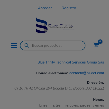
Ir
Acceder
Registro
al
contenido
Búsqueda
de
productos
Blue Trinity Technical Services Group Sas
Correo electrónico:
contacto@bludet.com
Dirección:
Cr 16 76 42 Oficina 204
Bogota D.C
,
Bogota D.C
110221
Horas:
lunes, martes, miércoles, jueves, viernes