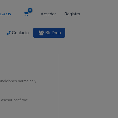
Acceder
Registro
124335
Contacto
BluDrop
condiciones normales y
n asesor confirme