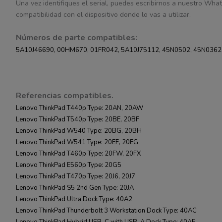
Una vez identifiques el serial, puedes escribirnos a nuestro What
compatibilidad con el dispositivo donde lo vas a utilizar.
Números de parte compatibles:
5A10J46690, 00HM670, 01FR042, 5A10J75112, 45N0502, 45N0362
Referencias compatibles.
Lenovo ThinkPad T440p Type: 20AN, 20AW
Lenovo ThinkPad T540p Type: 20BE, 20BF
Lenovo ThinkPad W540 Type: 20BG, 20BH
Lenovo ThinkPad W541 Type: 20EF, 20EG
Lenovo ThinkPad T460p Type: 20FW, 20FX
Lenovo ThinkPad E560p Type: 20G5
Lenovo ThinkPad T470p Type: 20J6, 20J7
Lenovo ThinkPad S5 2nd Gen Type: 20JA
Lenovo ThinkPad Ultra Dock Type: 40A2
Lenovo ThinkPad Thunderbolt 3 Workstation Dock Type: 40AC
Lenovo ThinkPad Hybrid USB-C with USB-A Dock Type: 40AF