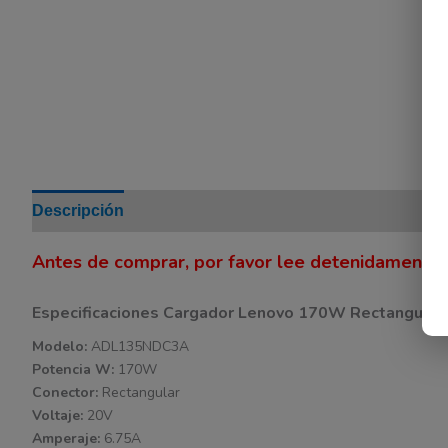
Descripción
Información adicional
Valoraciones (0
Antes de comprar, por favor lee detenidamente l
Especificaciones Cargador Lenovo 170W Rectangular.
Modelo:
ADL135NDC3A
Potencia W:
170W
Conector:
Rectangular
Voltaje:
20V
Amperaje:
6.75A