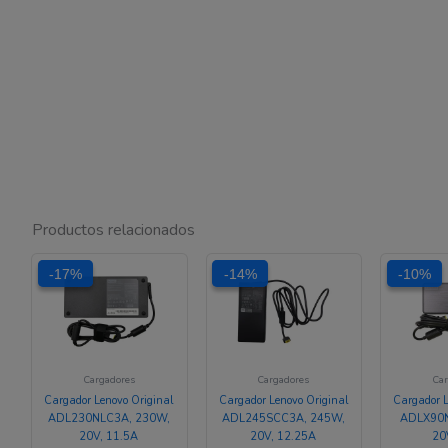
Productos relacionados
El
El
El
El
-17%
-17%
-14%
-14%
-10%
-10%
precio
precio
precio
precio
original
actual
original
actual
era:
es:
era:
es:
$ 609.257.
$ 506.906.
$ 345.504.
$ 295.904.
Cargadores
Cargadores
Car
Cargador Lenovo Original
Cargador Lenovo Original
Cargador L
ADL230NLC3A, 230W,
ADL245SCC3A, 245W,
ADLX90N
20V, 11.5A
20V, 12.25A
20