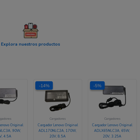
Explora nuestros productos
El
El
El
El
El
El
-14%
-14%
-5%
-5%
precio
precio
precio
precio
precio
precio
original
actual
original
actual
original
actual
era:
es:
era:
es:
era:
es:
$ 189.377.
$ 171.001.
$ 344.864.
$ 295.392.
$ 128.744.
$ 122
gadores
Cargadores
Cargadores
enovo Original
Cargador Lenovo Original
Cargador Lenovo Original
LC3A, 90W,
ADL170NLC2A, 170W,
ADLX65NLC3A, 65W,
V, 4.5A
20V, 8.5A
20V, 3.25A