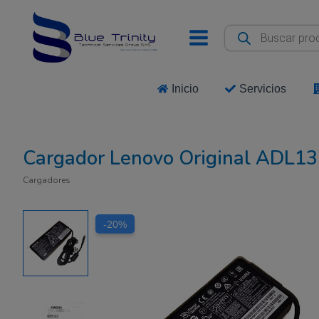
Ir
al
Búsqueda
de
contenido
productos
Inicio
Servicios
Cargador Lenovo Original ADL1
Cargadores
-20%