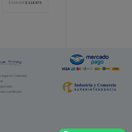
$
124.216
$
118.873
 legal en Colombia
al
gistrada
nico certificado