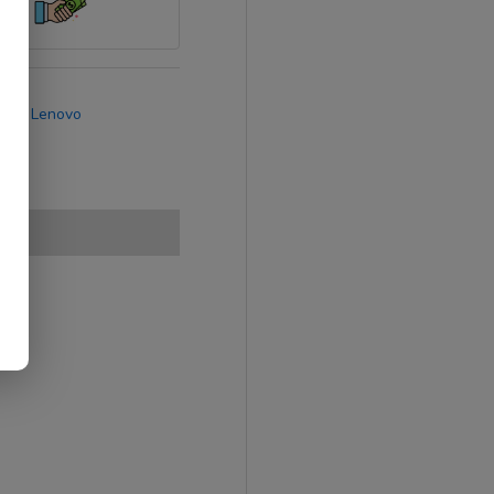
rca:
Lenovo