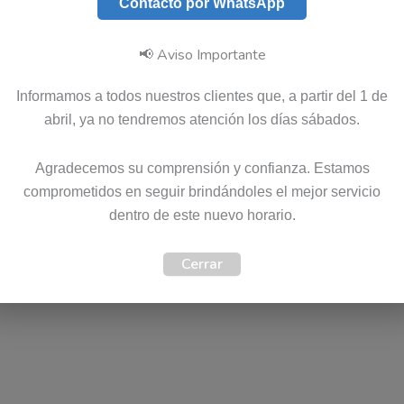
Contacto por WhatsApp
📢 Aviso Importante
SKU:
45N0501
Categoría:
Cargadores
Etiquetas:
Envio Gratis
,
Garantia 12 meses
,
Original
Ma
Informamos a todos nuestros clientes que, a partir del 1 de
abril, ya no tendremos atención los días sábados.
Agradecemos su comprensión y confianza. Estamos
)
comprometidos en seguir brindándoles el mejor servicio
dentro de este nuevo horario.
a siguiente información.
Cerrar