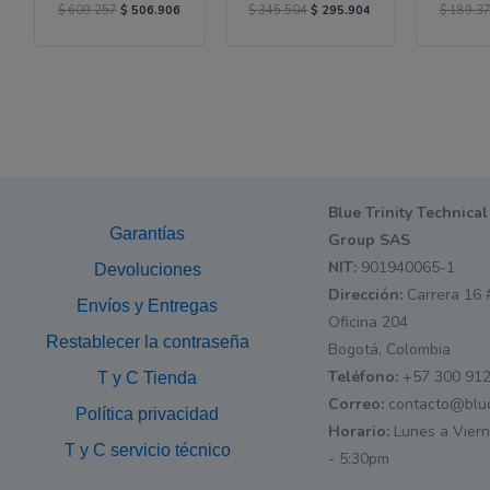
$
609.257
$
506.906
$
345.504
$
295.904
$
189.3
Blue Trinity Technical
Garantías
Group SAS
NIT:
901940065-1
Devoluciones
Dirección:
Carrera 16 
Envíos y Entregas
Oficina 204
Restablecer la contraseña
Bogotá, Colombia
Teléfono:
+57 300 912
T y C Tienda
Correo:
contacto@blu
Política privacidad
Horario:
Lunes a Vier
T y C servicio técnico
- 5:30pm