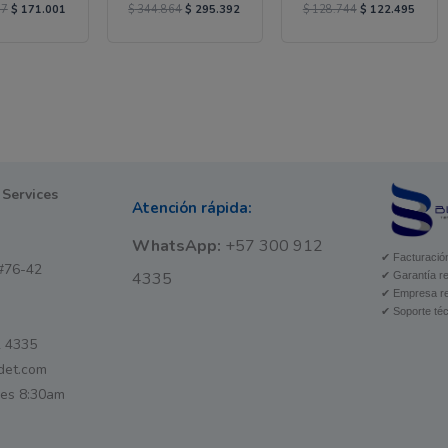
77
$
171.001
$
344.864
$
295.392
$
128.744
$
122.495
 Services
Atención rápida:
WhatsApp:
+57 300 912
✔ Facturación
#76-42
4335
✔ Garantía re
✔ Empresa re
✔ Soporte téc
 4335
det.com
nes 8:30am