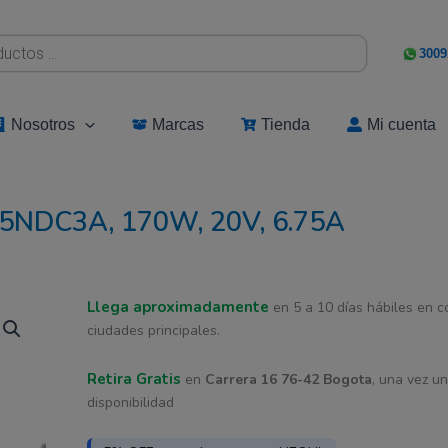
3009
Nosotros
Marcas
Tienda
Mi cuenta
35NDC3A, 170W, 20V, 6.75A
Llega aproximadamente
El
El
en 5 a 10 días hábiles en 
ciudades principales.
precio
precio
Retira Gratis
en
Carrera 16 76-42 Bogota
, una vez u
original
actual
disponibilidad
era:
es: