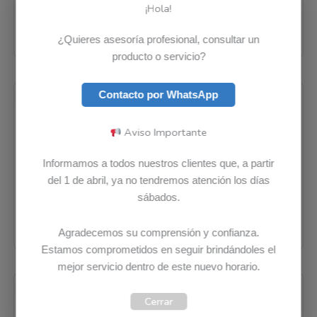
¡Hola!
Cargador Lenovo Original ADL
Cargador Lenovo Original
135SCC3B, 135W, 20V, 6.75A
ADL135NDC2A, 135W, 20V, 6.75A
$
232.793
$
205.734
$
251.844
$
220.975
¿Quieres asesoría profesional, consultar un
producto o servicio?
El
El
El
El
-12%
-11%
Contacto por WhatsApp
precio
precio
precio
precio
original
actual
original
actual
era:
es:
era:
es:
$ 240.669.
$ 212.036.
$ 214.727.
$ 191.281.
Aviso Importante
Informamos a todos nuestros clientes que, a partir
del 1 de abril, ya no tendremos atención los días
Cargadores
Cargadores
sábados.
Cargador Lenovo Original
Cargador Lenovo Original
ADL135NDC3A, 135W, 20V, 6.75A
ADL135NLC2A, 135W, 20V, 6.75A
$
240.669
$
212.036
$
214.727
$
191.281
Agradecemos su comprensión y confianza.
Estamos comprometidos en seguir brindándoles el
mejor servicio dentro de este nuevo horario.
El
El
El
El
-11%
-13%
precio
precio
precio
precio
original
actual
original
actual
Cerrar
era:
es:
era:
es:
$ 214.727.
$ 191.281.
$ 286.744.
$ 248.895.