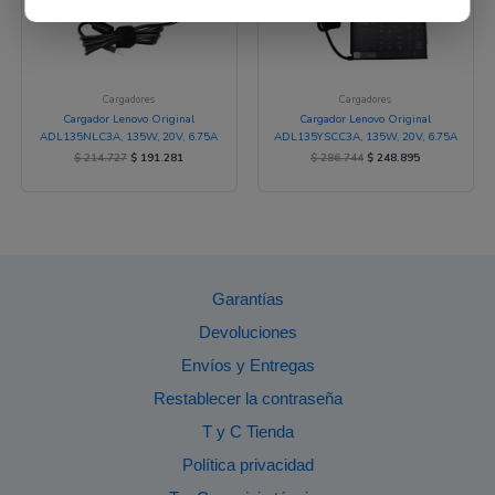
Cargadores
Cargadores
Cargador Lenovo Original
Cargador Lenovo Original
ADL135NLC3A, 135W, 20V, 6.75A
ADL135YSCC3A, 135W, 20V, 6.75A
$
214.727
$
191.281
$
286.744
$
248.895
Garantías
Devoluciones
Envíos y Entregas
Restablecer la contraseña
T y C Tienda
Política privacidad