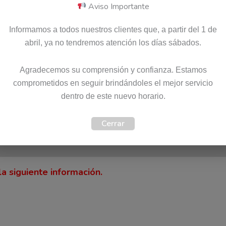
Aviso Importante
Pago seguro garantizado
Informamos a todos nuestros clientes que, a partir del 1 de
abril, ya no tendremos atención los días sábados.
Agradecemos su comprensión y confianza. Estamos
SKU:
5A11K67848
Categoría:
Cargadores
comprometidos en seguir brindándoles el mejor servicio
Etiquetas:
Envio Gratis
,
Garantia 12 meses
,
Original
Ma
dentro de este nuevo horario.
Cerrar
)
a siguiente información.