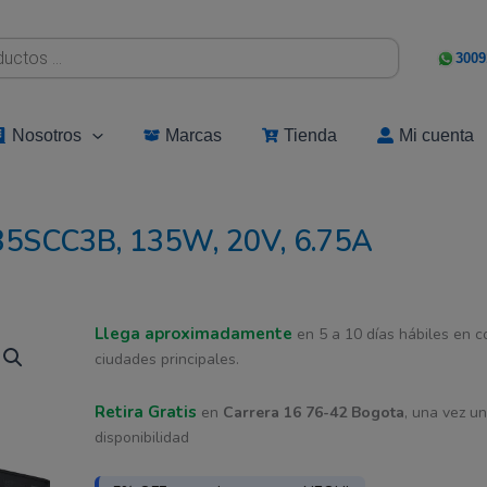
3009
Nosotros
Marcas
Tienda
Mi cuenta
35SCC3B, 135W, 20V, 6.75A
Cargador
Llega aproximadamente
El
El
en 5 a 10 días hábiles en 
Lenovo
ciudades principales.
Original
precio
precio
ADL
Retira Gratis
en
Carrera 16 76-42 Bogota
, una vez u
original
actual
135SCC3B,
disponibilidad
135W,
era:
es:
20V,
6.75A