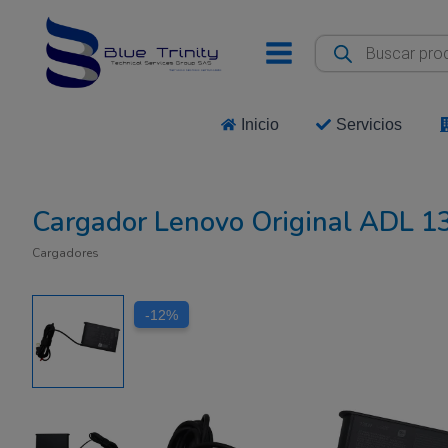
Ir
al
Búsqueda
de
contenido
productos
Inicio
Servicios
Cargador Lenovo Original ADL 1
Cargadores
-12%