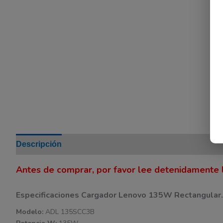
Descripción
Información adicional
Valoraciones (0
Antes de comprar, por favor lee detenidamente l
Especificaciones Cargador Lenovo 135W Rectangular.
Modelo:
ADL 135SCC3B