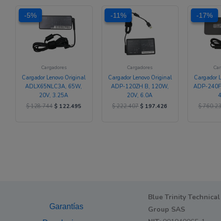
El
El
El
El
-5%
-5%
-11%
-11%
-17%
-17%
precio
precio
precio
precio
original
actual
original
actual
era:
es:
era:
es:
$ 128.744.
$ 122.495.
$ 222.407.
$ 197.426.
Cargadores
Cargadores
Car
Cargador Lenovo Original
Cargador Lenovo Original
Cargador L
ADLX65NLC3A, 65W,
ADP-120ZH B, 120W,
ADP-240F
20V, 3.25A
20V, 6.0A
$
128.744
$
122.495
$
222.407
$
197.426
$
760.2
Blue Trinity Technical
Garantías
Group SAS