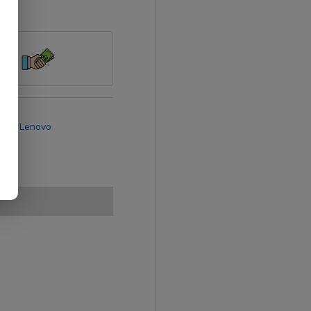
rca:
Lenovo