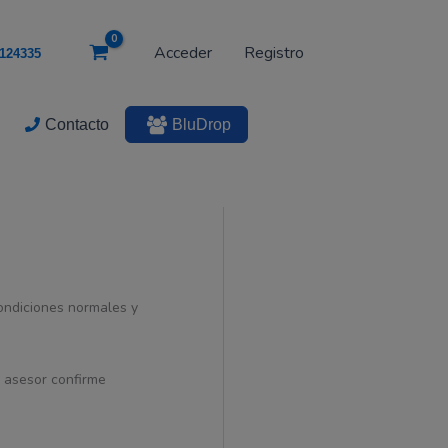
era:
es:
135SCC3B,
135W,
$ 232.793.
$ 205.734.
Acceder
Registro
124335
20V,
6.75A
cantidad
Contacto
BluDrop
condiciones normales y
n asesor confirme