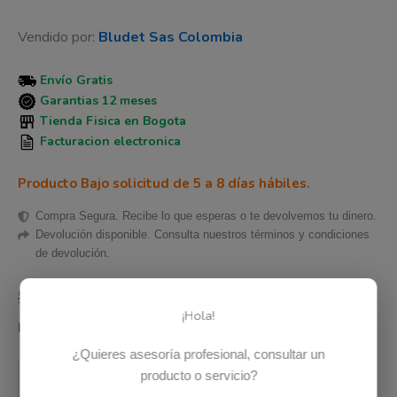
Vendido por:
Bludet Sas Colombia
Envío Gratis
Garantias 12 meses
Tienda Fisica en Bogota
Facturacion electronica
Producto Bajo solicitud de 5 a 8 días hábiles.
Compra Segura. Recibe lo que esperas o te devolvemos tu dinero.
Devolución disponible. Consulta nuestros términos y condiciones
de devolución.
$
491.017
$
412.313
Iva Inclu.
¡Hola!
Disponibilidad:
Hay existencias
¿Quieres asesoría profesional, consultar un
Añadir al carrito
producto o servicio?
-
+