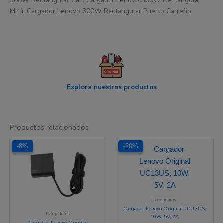
300W Rectangular Cali, Cargador Lenovo 300W Rectangular
Mitú, Cargador Lenovo 300W Rectangular Puerto Carreño
Explora nuestros productos
Productos relacionados
El
El
El
El
-8%
-8%
-20%
-20%
precio
precio
precio
precio
original
actual
original
actual
era:
es:
era:
es:
$ 166.795.
$ 152.936.
$ 60.175.
$ 48.140.
Cargadores
Cargador Lenovo Original UC13US,
Cargadores
10W, 5V, 2A
Cargador Lenovo Original