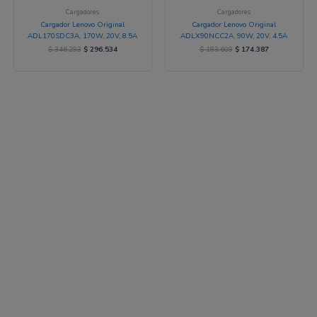
Cargadores
Cargadores
Cargador Lenovo Original
Cargador Lenovo Original
ADL170SDC3A, 170W, 20V, 8.5A
ADLX90NCC2A, 90W, 20V, 4.5A
$
346.293
$
296.534
$
193.609
$
174.387