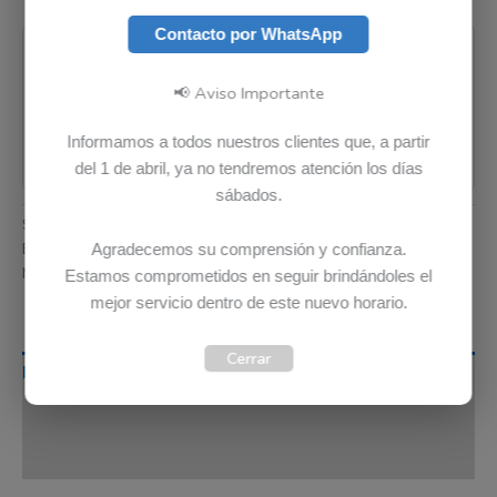
Pago seguro garantizado
Contacto por WhatsApp
📢 Aviso Importante
Informamos a todos nuestros clientes que, a partir
del 1 de abril, ya no tendremos atención los días
sábados.
SKU:
5A11H02887
Categoría:
Cargadores
Etiquetas:
Envio Gratis
,
Garantia 12 meses
,
Original
Agradecemos su comprensión y confianza.
Marca:
Lenovo
Estamos comprometidos en seguir brindándoles el
mejor servicio dentro de este nuevo horario.
Cerrar
Descripción
Información adicional
Valoraciones (0)