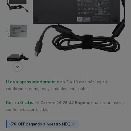
era:
es:
15.0A
cantidad
$ 491.017.
$ 412.313.
Llega aproximadamente
en 5 a 10 días hábiles en
condiciones normales y ciudades principales.
Retira Gratis
en
Carrera 16 76-42 Bogota
, una vez un asesor
confirme disponibilidad
5% OFF pagando a nuestro NEQUI.